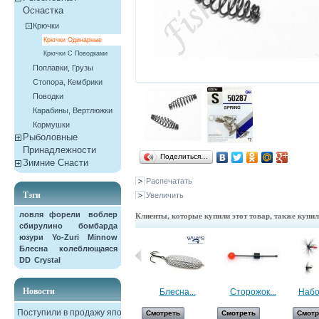
Оснастка
Крючки
Крючки Одинарные
Крючки С Поводками
Поплавки, Грузы
Стопора, Кембрики
Поводки
Карабины, Вертлюжки
Кормушки
Рыболовные
Принадлежности
Поделиться…
Зимние Снасти
Распечатать
Тэги
Увеличить
ловля форели
воблер
Клиенты, которые купили этот товар, также купи
сбирулино
бомбарда
юзури
Yo-Zuri
Minnow
Блесна колеблющаяся
DD
Crystal
Новости
Игла...
Блесна...
Сторожок...
Набо
Поступили в продажу японские
Смотреть
Смотреть
Смотреть
Смотр