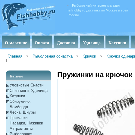
Рыболовный интернет магазин
fishhobby.ru Доставка по Москве и всей
России
О магазине
Оплата
Доставка
Удилища
Катушки
Главная
>
Рыболовная оснастка
>
Крючки
>
Крючки одинар
L
Пружинки на крючок 
Каталог
Уловистые Снасти
Спиннинги, Удилища
Катушки
Сбирулино,
Бомбарда
Леска, Шнуры
Приманки
Насадки, Наживки
Aттрактанты
Рыболовная