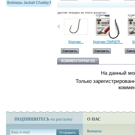
Воблеры Jackall Chubby F38
другие товары из этого раздела:
Крючки...
Крючки OWNER...
К
Смотреть
Смотреть
Смот
КОММЕНТАРИИ (0)
На данный мо
Только зарегистрирован
коммен
ПОДПИШИТЕСЬ
О НАС
на рассылку
Контакты
Отправить