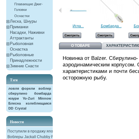
Плавающие Джиг-
Головки
Оснастки
Леска, Шнуры
Игла...
Бомбарда...
Бо
Приманки
Насадки, Наживки
Смотреть
Смотреть
Смот
Aттрактанты
Рыболовная
О ТОВАРЕ
ХАРАКТЕРИСТИК
Оснастка
Рыболовные
Новинка от Balzer. Сбирулино- 
Принадлежности
аэродинамическим корпусом.
Зимние Снасти
характеристиками и почти бес
осторожную рыбу.
Тэги
ловля форели
воблер
сбирулино
бомбарда
юзури
Yo-Zuri
Minnow
Блесна колеблющаяся
DD
Crystal
Новости
Поступили в продажу японские
Воблеры Jackall Chubby F38