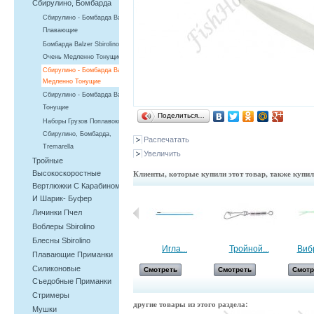
Сбирулино, Бомбарда
Сбирулино - Бомбарда Balzer,
Плавающие
Бомбарда Balzer Sbirolino
Очень Медленно Тонущие
Сбирулино - Бомбарда Balzer,
Медленно Тонущие
Сбирулино - Бомбарда Balzer,
Тонущие
Поделиться…
Наборы Грузов Поплавоков -
Сбирулино, Бомбарда,
Распечатать
Tremarella
Увеличить
Тройные
Клиенты, которые купили этот товар, также купи
Высокоскоростные
Вертлюжки С Карабином
И Шарик- Буфер
Личинки Пчел
Воблеры Sbirolino
Блесны Sbirolino
Сбирулино -...
Игла...
Тройной...
Вибр
Плавающие Приманки
Силиконовые
Смотреть
Смотреть
Смотреть
Смотр
Съедобные Приманки
Cтримеры
другие товары из этого раздела:
Мушки