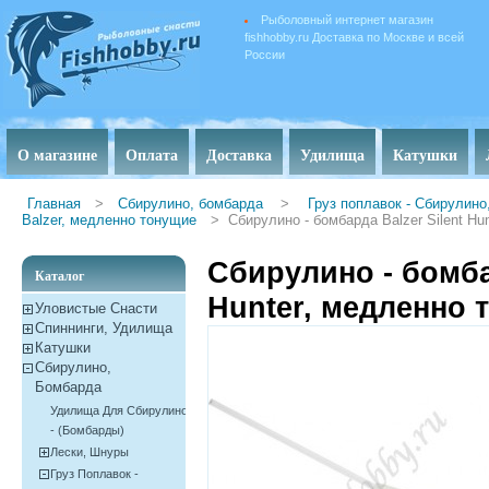
Рыболовный интернет магазин
fishhobby.ru Доставка по Москве и всей
России
О магазине
Оплата
Доставка
Удилища
Катушки
Главная
>
Сбирулино, бомбарда
>
Груз поплавок - Сбирулин
Balzer, медленно тонущие
>
Сбирулино - бомбарда Balzer Silent Hu
Сбирулино - бомбар
Каталог
Hunter, медленно 
Уловистые Снасти
Спиннинги, Удилища
Катушки
Сбирулино,
Бомбарда
Удилища Для Сбирулино
- (бомбарды)
Лески, Шнуры
Груз Поплавок -