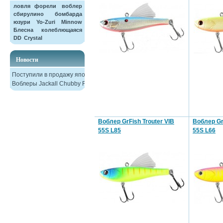
ловля форели
воблер
сбирулино
бомбарда
юзури
Yo-Zuri
Minnow
Блесна колеблющаяся
DD
Crystal
Новости
Поступили в продажу японские
Воблеры Jackall Chubby F38
Воблер GrFish Trouter VIB
Воблер Gr
55S L85
55S L66