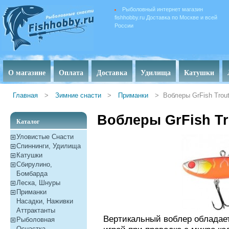
Рыболовный интернет магазин
fishhobby.ru Доставка по Москве и всей
России
О магазине
Оплата
Доставка
Удилища
Катушки
Главная
>
Зимние снасти
>
Приманки
>
Воблеры GrFish Trou
Воблеры GrFish Tr
Каталог
Уловистые Снасти
Спиннинги, Удилища
Катушки
Сбирулино,
Бомбарда
Леска, Шнуры
Приманки
Насадки, Наживки
Aттрактанты
Вертикальный воблер обладае
Рыболовная
Оснастка