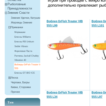
игрой при проводке с микро к
Рыболовные
дополнительно привлекает рыбу
Принадлежности
Зимние Снасти
Зимние Удочки, Катушки
Воблер GrFish Trouter VIB
Воблер Gr
Жерлицы Зимние
55S L99
55S L101
Приманки
Мормышки
Блесны Williams
Блесны RB Unikum
Sebile Vibrato
Форелевая Паста
Ратлины Jackall Chubby
Vibration 40
Воблеры GrFish Trouter VIB
55S
Блесны GT-BIO ICE
Леска
Черпаки, Багры
Кивки, Сторожки
Прочее
Воблер GrFish Trouter VIB
Воблер Gr
55S L34
55S L97
Тэги