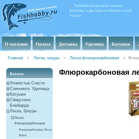
Рыболовный интернет магазин
fishhobby.ru Доставка по Москве и всей
России
О магазине
Оплата
Доставка
Удилища
Катушки
Главная
>
Леска, шнуры
>
Леска флюорокарбоновая
>
Флюро
Флюрокарбоновая лес
Каталог
Уловистые Снасти
Спиннинги, Удилища
Катушки
Сбирулино,
Бомбарда
Леска, Шнуры
Леска
Флюорокарбоновая
Флюрокарбоновая Леска
Balzer