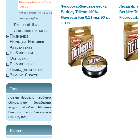
Флюрокарбоновая Леска
Флюрокарбоновая леска
Леска фл
Berkley
Berkley Trilene 100%
Berkley Tr
Леска Sunline SIGLON FC
Fluorocarbon 0.14 мм, 50 м,
Fluorocar
Флюорокарбон
1.9 кг
Плетеный Шнур
Леска Монофильная
Приманки
Насадки, Наживки
Aттрактанты
Рыболовная
Оснастка
Рыболовные
Принадлежности
Зимние Снасти
Тэги
ловля форели
воблер
сбирулино
бомбарда
юзури
Yo-Zuri
Minnow
Блесна колеблющаяся
DD
Crystal
Новости