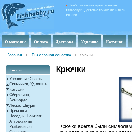
Рыболовный интернет магазин
fishhobby.ru Доставка по Москве и всей
России
О магазине
Оплата
Доставка
Удилища
Катушки
Главная
>
Рыболовная оснастка
>
Крючки
Крючки
Каталог
Уловистые Снасти
Спиннинги, Удилища
Катушки
Сбирулино,
Бомбарда
Леска, Шнуры
Приманки
Насадки, Наживки
Aттрактанты
Крючки всегда были символам
Рыболовная
Оснастка