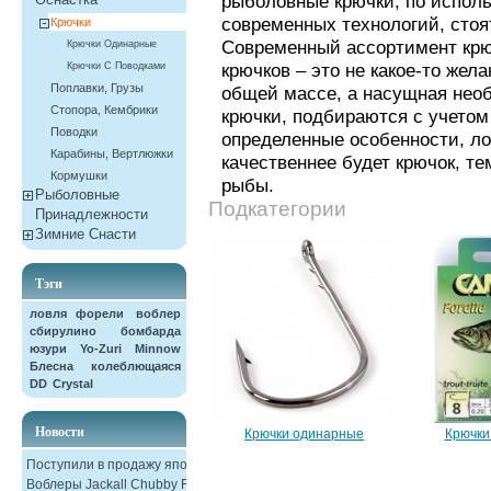
рыболовные крючки, по испол
современных технологий, стоя
Крючки
Современный ассортимент крю
Крючки Одинарные
крючков – это не какое-то жел
Крючки С Поводками
Поплавки, Грузы
общей массе, а насущная необх
Стопора, Кембрики
крючки, подбираются с учетом
Поводки
определенные особенности, ло
Карабины, Вертлюжки
качественнее будет крючок, т
Кормушки
рыбы.
Рыболовные
Подкатегории
Принадлежности
Зимние Снасти
Тэги
ловля форели
воблер
сбирулино
бомбарда
юзури
Yo-Zuri
Minnow
Блесна колеблющаяся
DD
Crystal
Новости
Крючки одинарные
Крючки
Поступили в продажу японские
Воблеры Jackall Chubby F38