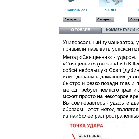
Точилка для...
Точилка...
З
Смотреть
Смотреть
Смот
О ТОВАРЕ
КОММЕНТАРИИ (0
Универсальный гуманизатор, у
привыкли называть успокоител
Метод «Священник» - ударом.
«Священник» (он же «Fish Kille
собой небольшую Cosh (дубин
или сделаны в домашних услов
быстро и резко позади глаз и 
метод требует немного практи
может просто на некоторое вре
Вы сомневаетесь - ударьте дв
образом - этот метод являетс
из наиболее распространенны