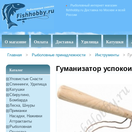
Рыболовный интернет магазин
fishhobby.ru Доставка по Москве и всей
России
О магазине
Оплата
Доставка
Удилища
Катушки
Главная
>
Рыболовные принадлежности
>
Инструменты
>
Гу
Гуманизатор успоко
Каталог
Уловистые Снасти
Спиннинги, Удилища
Катушки
Сбирулино,
Бомбарда
Леска, Шнуры
Приманки
Насадки, Наживки
Aттрактанты
Рыболовная
Оснастка