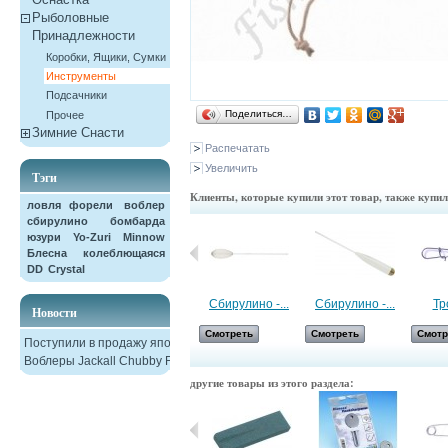
Рыболовные
Принадлежности
Коробки, Ящики, Сумки
Инструменты
Подсачники
Поделиться…
Прочее
Зимние Снасти
Распечатать
Увеличить
Тэги
Клиенты, которые купили этот товар, также купи
ловля форели
воблер
сбирулино
бомбарда
юзури
Yo-Zuri
Minnow
Блесна колеблющаяся
DD
Crystal
Личинки пчел...
Сбирулино -...
Сбирулино -...
Тр
Новости
Смотреть
Смотреть
Смотреть
Смотр
Поступили в продажу японские
Воблеры Jackall Chubby F38
другие товары из этого раздела: