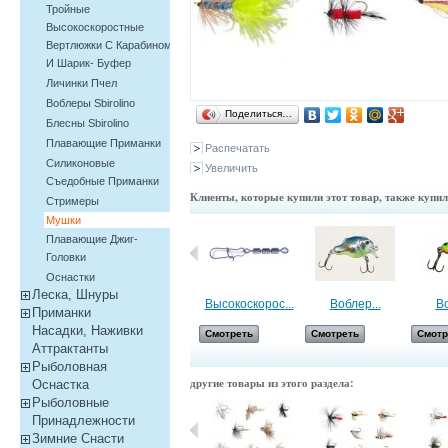
Тройные
Высокоскоростные
Вертлюжки С Карабином
И Шарик- Буфер
Личинки Пчел
Воблеры Sbirolino
Поделиться…
Блесны Sbirolino
Плавающие Приманки
Распечатать
Силиконовые
Увеличить
Съедобные Приманки
Клиенты, которые купили этот товар, также купи
Cтримеры
Мушки
Плавающие Джиг-
Головки
Оснастки
Леска, Шнуры
Оснастка...
Высокоскорос...
Воблер...
Во
Приманки
Насадки, Наживки
Смотреть
Смотреть
Смотреть
Смотр
Aттрактанты
Рыболовная
другие товары из этого раздела:
Оснастка
Рыболовные
Принадлежности
Зимние Снасти