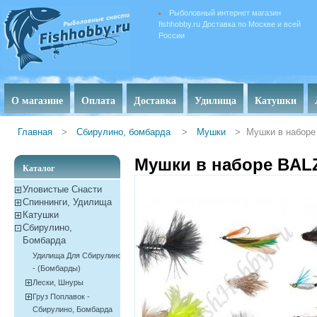
Рыболовный интернет магазин
fishhobby.ru Доставка по Москве и всей
России
О магазине
Оплата
Доставка
Удилища
Катушки
Главная
>
Сбирулино, бомбарда
>
Мушки
>
Мушки в наборе
Мушки в наборе BAL
Каталог
Уловистые Снасти
Спиннинги, Удилища
Катушки
Сбирулино,
Бомбарда
Удилища Для Сбирулино
- (бомбарды)
Лески, Шнуры
Груз Поплавок -
Сбирулино, Бомбарда