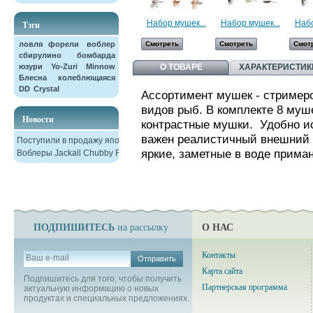
Набор мушек...
Набор мушек...
Набо
Тэги
ловля форели
воблер
Смотреть
Смотреть
Смот
сбирулино
бомбарда
юзури
Yo-Zuri
Minnow
О ТОВАРЕ
ХАРАКТЕРИСТИК
Блесна колеблющаяся
DD
Crystal
Ассортимент мушек - стримеро
видов рыб. В комплекте 8 муш
Новости
контрастные мушки. Удобно ис
важен реалистичный внешний в
Поступили в продажу японские
яркие, заметные в воде прима
Воблеры Jackall Chubby F38
ПОДПИШИТЕСЬ
О НАС
на рассылку
Контакты
Отправить
Карта сайта
Подпишитесь для того, чтобы получить
Партнерская программа
актуальную информацию о новых
продуктах и специальных предложениях.