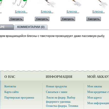
..
Блесна...
Блесна...
Блесна...
Блесна...
Смотреть
Смотреть
Смотреть
Смотреть
АРЕ
КОММЕНТАРИИ (0)
дем вращающейся блесны с твистером провоцирует даже пассивную рыбу.
О НАС
ИНФОРМАЦИЯ
МОЙ АККАУ
Контакты
Новые продукты
Мои заказы
Карта сайта
Связаться с нами
Мои кредитные с
Партнерская программа
Ловля на фидер. Выбор
Мои адреса
фидерного удилища.
Моя информация
Оснастка фидера. Техника