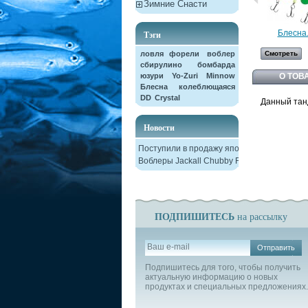
Зимние Снасти
Блесна.
Тэги
ловля форели
воблер
Смотреть
сбирулино
бомбарда
юзури
Yo-Zuri
Minnow
О ТОВ
Блесна колеблющаяся
DD
Crystal
Данный тан
Новости
Поступили в продажу японские
Воблеры Jackall Chubby F38
ПОДПИШИТЕСЬ
на рассылку
Отправить
Подпишитесь для того, чтобы получить
актуальную информацию о новых
продуктах и специальных предложениях.