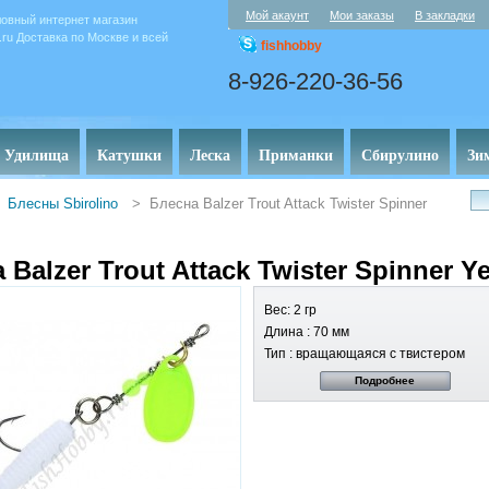
Мой акаунт
Мои заказы
В закладки
овный интернет магазин
y.ru Доставка по Москве и всей
fishhobby
8-926-220-36-56
Удилища
Катушки
Леска
Приманки
Сбирулино
Зи
Блесны Sbirolino
>
Блесна Balzer Trout Attack Twister Spinner
 Balzer Trout Attack Twister Spinner Y
Вес: 2 гр
Длина : 70 мм
Тип : вращающаяся с твистером
Подробнее