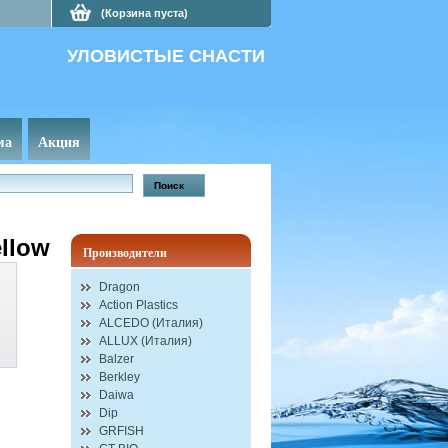
(Корзина пуста)
УЛОВИСТЫЕ СНАСТИ
ма
Акция
ellow
Производители
Dragon
Action Plastics
ALCEDO (Италия)
ALLUX (Италия)
Balzer
Berkley
Daiwa
Dip
GRFISH