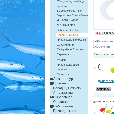
Сбирулино, Бомбарда
Тройные
Высокоскоростные
Вертлюжки С Карабином
И Шарик- Буфер
Личинки Пчел
Воблеры Sbirolino
Поделит
Блесны Sbirolino
Плавающие Приманки
Распечатать
Силиконовые
Увеличить
Съедобные Приманки
Клиенты, котор
Cтримеры
Мушки
Плавающие Джиг-
Головки
Оснастки
Леска, Шнуры
Воблер...
Джиг-головк
Приманки
Насадки, Наживки
Смотреть
Смотреть
Aттрактанты
Рыболовная
другие товары и
Оснастка
Рыболовные
Принадлежности