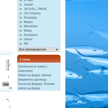
GT-BIO
Jackall
JACKALL TIMON
JS Company
Kosadaka
Mepps
MicroKiller
Middy
Norstream
Owner
RB
Статьи
Особенности ловли с
сбирулино
Ловля на фидер. Выбор
Тройной...
Форелевая...
Сбирулино -...
Естественная...
фидерного удилища.
Оснастка фидера. Техника
Смотреть
Смотреть
Смотреть
Смотреть
30
ловли на фидер