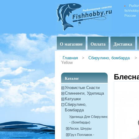
Рыбол
fishhobb
России
О магазине
Оплата
Доставка
Главная
>
Сбирулино, бомбарда
>
Yellow
Блесна
Каталог
Уловистые Снасти
Спиннинги, Удилища
Катушки
Сбирулино,
Бомбарда
Удилища Для Сбирулино
- (бомбарды)
Лески, Шнуры
Груз Поплавок -