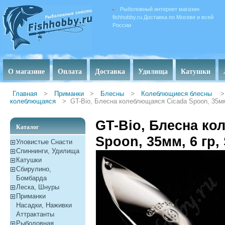
Рыболовный интернет магазин
fishhobby.ru Доставка по Москве и всей
России
О магазине
Оплата
Доставка
Удилища
Катушки
Главная
>
Приманки
>
Блесны
>
Колеблющиеся блесны
>
колеблющаяся
>
GT-Bio, Блесна колеблющаяся Cicada Spoon, 35мм, 
GT-Bio, Блесна ко
Каталог
Spoon, 35мм, 6 гр, 
Уловистые Снасти
Спиннинги, Удилища
Катушки
Сбирулино,
Бомбарда
Леска, Шнуры
Приманки
Насадки, Наживки
Aттрактанты
Рыболовная