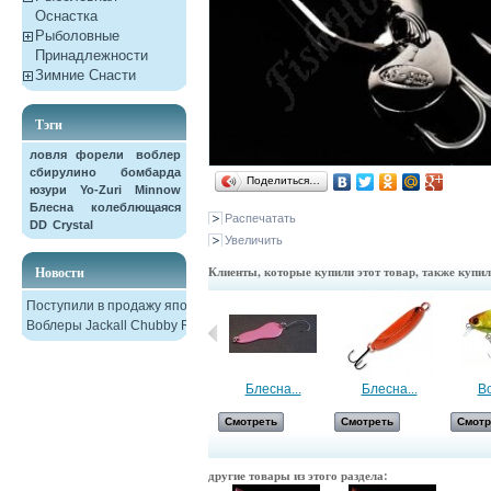
Оснастка
Рыболовные
Принадлежности
Зимние Снасти
Тэги
ловля форели
воблер
сбирулино
бомбарда
Поделиться…
юзури
Yo-Zuri
Minnow
Блесна колеблющаяся
Распечатать
DD
Crystal
Увеличить
Новости
Клиенты, которые купили этот товар, также купи
Поступили в продажу японские
Воблеры Jackall Chubby F38
Набор...
Блесна...
Блесна...
Во
Смотреть
Смотреть
Смотреть
Смотр
другие товары из этого раздела: