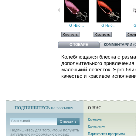
GT-Bio,...
GT-Bio,...
G
Смотреть
Смотреть
Смот
О ТОВАРЕ
КОММЕНТАРИИ (0
Колеблющаяся блесна с разма
дополнительного привлечения 
маленький лепесток. Ярко бли
качество и красивое исполнен
ПОДПИШИТЕСЬ
О НАС
на рассылку
Контакты
Отправить
Карта сайта
Подпишитесь для того, чтобы получить
Партнерская программа
актуальную информацию о новых