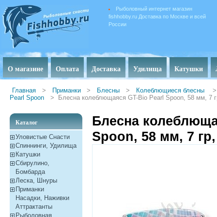
Рыболовный интернет магазин
fishhobby.ru Доставка по Москве и всей
России
О магазине
Оплата
Доставка
Удилища
Катушки
Главная
>
Приманки
>
Блесны
>
Колеблющиеся блесны
>
Pearl Spoon
>
Блесна колеблющаяся GT-Bio Pearl Spoon, 58 мм, 7 г
Блесна колеблющая
Каталог
Spoon, 58 мм, 7 гр,
Уловистые Снасти
Спиннинги, Удилища
Катушки
Сбирулино,
Бомбарда
Леска, Шнуры
Приманки
Насадки, Наживки
Aттрактанты
Рыболовная