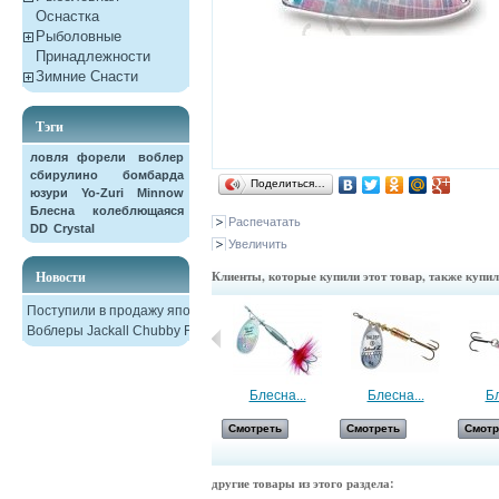
Оснастка
Рыболовные
Принадлежности
Зимние Снасти
Тэги
ловля форели
воблер
сбирулино
бомбарда
Поделиться…
юзури
Yo-Zuri
Minnow
Блесна колеблющаяся
Распечатать
DD
Crystal
Увеличить
Новости
Клиенты, которые купили этот товар, также купи
Поступили в продажу японские
Воблеры Jackall Chubby F38
Блесна...
Блесна...
Блесна...
Бл
Смотреть
Смотреть
Смотреть
Смотр
другие товары из этого раздела: