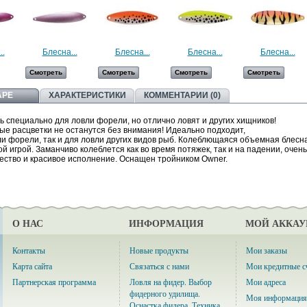
..
Блесна...
Блесна...
Блесна...
Блесна...
Смотреть
Смотреть
Смотреть
Смотреть
АРЕ
ХАРАКТЕРИСТИКИ
КОММЕНТАРИИ (0)
 специально для ловли форели, но отлично ловят и других хищников!
ые расцветки не останутся без внимания! Идеально подходит,
ли форели, так и для ловли других видов рыб. Колеблющаяся объемная блесна
й игрой. Заманчиво колеблется как во время потяжек, так и на падении, очень
ество и красивое исполнение. Оснащен тройником Owner.
О НАС
ИНФОРМАЦИЯ
МОЙ АККАУ
Контакты
Новые продукты
Мои заказы
Карта сайта
Связаться с нами
Мои кредитные с
Партнерская программа
Ловля на фидер. Выбор
Мои адреса
фидерного удилища.
Моя информация
Оснастка фидера. Техника