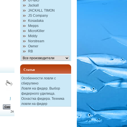
GT-BIO
Jackall
JACKALL TIMON
JS Company
Kosadaka
Mepps
MicroKiller
Middy
Norstream
Owner
RB
Статьи
Особенности ловли с
сбирулино
Ловля на фидер. Выбор
фидерного удилища.
Блесна...
Воблер...
Воблер...
Блесна...
Оснастка фидера. Техника
ловли на фидер
Смотреть
Смотреть
Смотреть
Смотреть
26