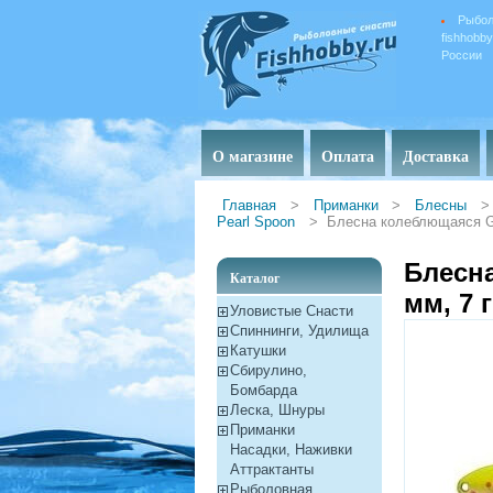
Рыбол
fishhobb
России
О магазине
Оплата
Доставка
Главная
>
Приманки
>
Блесны
>
Pearl Spoon
>
Блесна колеблющаяся GT-
Блесна
Каталог
мм, 7 
Уловистые Снасти
Спиннинги, Удилища
Катушки
Сбирулино,
Бомбарда
Леска, Шнуры
Приманки
Насадки, Наживки
Aттрактанты
Рыболовная