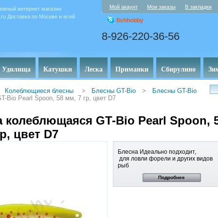
Мой акаунт
Мои заказы
В закладки
овный интернет магазин
y.ru Доставка по Москве и всей
fishhobby
8-926-220-36-56
Удилища
Катушки
Леска
Приманки
Сбирулино
Зи
Колеблющиеся блесны
>
Блесны GT-Bio
>
Блесны GT-Bio
Bio Pearl Spoon, 58 мм, 7 гр, цвет D7
 колеблющаяся GT-Bio Pearl Spoon, 
гр, цвет D7
Блесна Идеально подходит,
для ловли форели и других видов
рыб
Подробнее