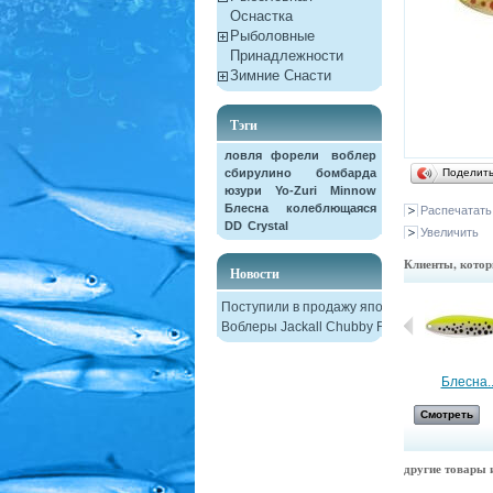
Оснастка
Рыболовные
Принадлежности
Зимние Снасти
Тэги
ловля форели
воблер
сбирулино
бомбарда
Поделит
юзури
Yo-Zuri
Minnow
Блесна колеблющаяся
Распечатать
DD
Crystal
Увеличить
Клиенты, котор
Новости
Поступили в продажу японские
Воблеры Jackall Chubby F38
Карабин с...
Блесна..
Смотреть
Смотреть
другие товары и