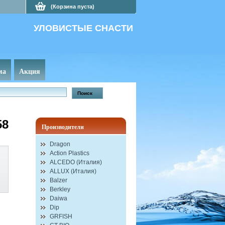
(Корзина пуста)
УЛОВИСТЫЕ СНАСТИ
ма
Акция
58
Производители
Dragon
Action Plastics
ALCEDO (Италия)
ALLUX (Италия)
Balzer
Berkley
Daiwa
Dip
GRFISH