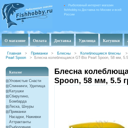
Рыболовный интернет магазин
fishhobby.ru Доставка по Москве и всей
России
О магазине
Оплата
Доставка
Удилища
Катушки
Главная
>
Приманки
>
Блесны
>
Колеблющиеся блесны
>
Pearl Spoon
>
Блесна колеблющаяся GT-Bio Pearl Spoon, 58 мм, 5.5
Блесна колеблющая
Каталог
Spoon, 58 мм, 5.5 г
Уловистые Снасти
Спиннинги, Удилища
Катушки
Сбирулино,
Бомбарда
Леска, Шнуры
Приманки
Насадки, Наживки
Aттрактанты
Рыболовная