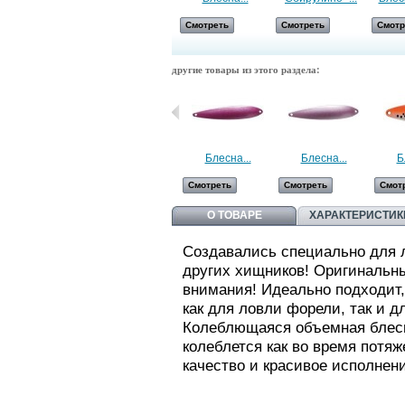
Смотреть
Смотреть
Смотреть
Смотр
другие товары из этого раздела:
Блесна...
Блесна...
Б
Смотреть
Смотреть
Смот
О ТОВАРЕ
ХАРАКТЕРИСТИК
Создавались специально для л
других хищников! Оригинальны
внимания! Идеально подходит
как для ловли форели, так и д
Колеблющаяся объемная блесн
колеблется как во время потяж
качество и красивое исполне