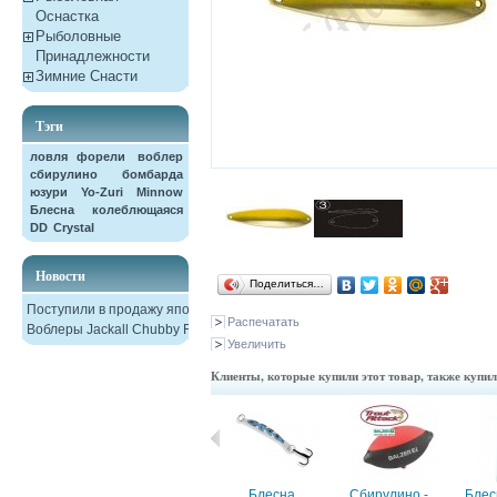
Оснастка
Рыболовные
Принадлежности
Зимние Снасти
Тэги
ловля форели
воблер
сбирулино
бомбарда
юзури
Yo-Zuri
Minnow
Блесна колеблющаяся
DD
Crystal
Новости
Поделиться…
Поступили в продажу японские
Распечатать
Воблеры Jackall Chubby F38
Увеличить
Клиенты, которые купили этот товар, также купи
GT-Bio,...
Блесна...
Сбирулино -...
Блес