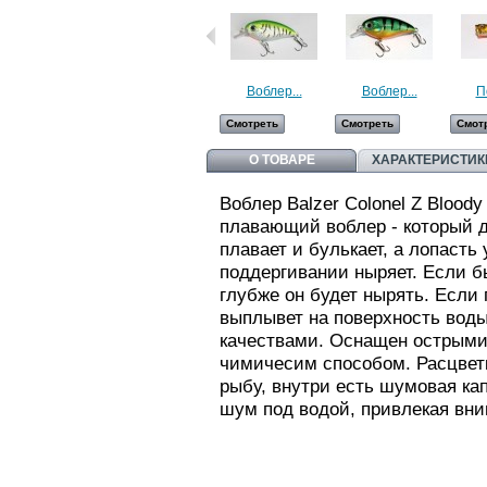
Воблер...
Воблер...
П
Смотреть
Смотреть
Смот
О ТОВАРЕ
ХАРАКТЕРИСТИК
Воблер Balzer Colonel Z Bloody
плавающий воблер - который 
плавает и булькает, а лопасть
поддергивании ныряет. Если б
глубже он будет нырять. Если 
выплывет на поверхность вод
качествами. Оснащен острыми
чимичесим способом. Расцвет
рыбу, внутри есть шумовая ка
шум под водой, привлекая вн