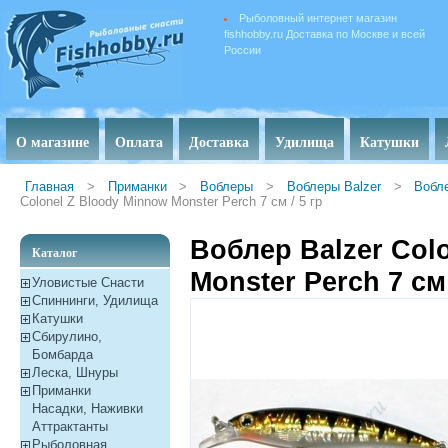
Рыболовный интернет магазин
fishhobby.ru Доставка по Москве и всей
России
О магазине
Оплата
Доставка
Удилища
Катушки
Главная
>
Приманки
>
Воблеры
>
Воблеры Balzer
>
Вобле
Colonel Z Bloody Minnow Monster Perch 7 см / 5 гр
Воблер Balzer Col
Каталог
Monster Perch 7 см 
Уловистые Снасти
Спиннинги, Удилища
Катушки
Сбирулино,
Бомбарда
Леска, Шнуры
Приманки
Насадки, Наживки
Aттрактанты
Рыболовная