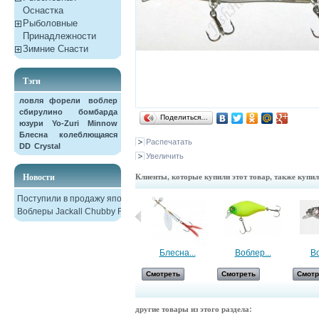
Оснастка
Рыболовные
Принадлежности
Зимние Снасти
Тэги
ловля форели
воблер
сбирулино
бомбарда
Поделиться…
юзури
Yo-Zuri
Minnow
Блесна колеблющаяся
Распечатать
DD
Crystal
Увеличить
Новости
Клиенты, которые купили этот товар, также купи
Поступили в продажу японские
Воблеры Jackall Chubby F38
Блесна...
Блесна...
Воблер...
Во
Смотреть
Смотреть
Смотреть
Смотр
другие товары из этого раздела: