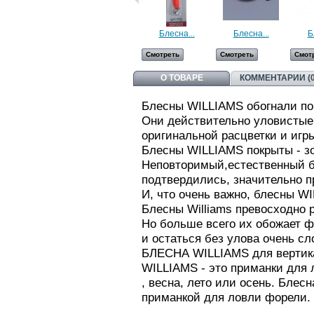
Блесна...
Блесна...
Б
Смотреть
Смотреть
Смот
О ТОВАРЕ
КОММЕНТАРИИ (0
Блесны WILLIAMS обогнали по
Они действительно уловистые
оригинальной расцветки и игр
Блесны WILLIAMS покрыты - з
Неповторимый,естественный бл
подтвердились, значительно п
И, что очень важно, блесны W
Блесны Williams превосходно ра
Но больше всего их обожает фо
и остаться без улова очень с
БЛЕСНА WILLIAMS для вертика
WILLIAMS - это приманки для 
, весна, лето или осень. Бле
приманкой для ловли форели.