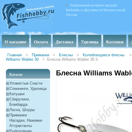
Рыболовный интернет магазин
fishhobby.ru Доставка по Москве и всей
России
О магазине
Оплата
Доставка
Удилища
Катушки
Главная
>
Приманки
>
Блесны
>
Колеблющиеся блесны
>
Williams Wabler 30
>
Блесна Williams Wabler 30 S
Блесна Williams Wabl
Каталог
Уловистые Снасти
Спиннинги, Удилища
Катушки
Сбирулино,
Бомбарда
Леска, Шнуры
Приманки
Насадки, Наживки
Aттрактанты
Рыболовная