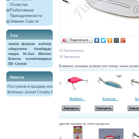
Оснастка
Рыболовные
Принадлежности
Зимние Снасти
Тэги
Поделиться…
ловля форели
воблер
сбирулино
бомбарда
Распечатать
юзури
Yo-Zuri
Minnow
Увеличить
Блесна колеблющаяся
DD
Crystal
Клиенты, которые купили этот товар, также купи
Новости
Поступили в продажу японские
Воблеры Jackall Chubby F38
Джиг-головка...
Воблер...
Блесна...
Бл
Смотреть
Смотреть
Смотреть
Смотр
другие товары из этого раздела: