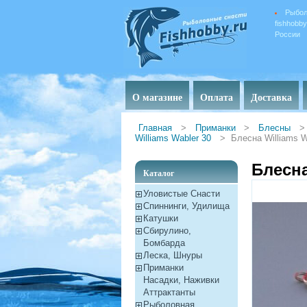
Рыбол
fishhobb
России
О магазине
Оплата
Доставка
Главная
>
Приманки
>
Блесны
>
Williams Wabler 30
>
Блесна Williams W
Блесна
Каталог
Уловистые Снасти
Спиннинги, Удилища
Катушки
Сбирулино,
Бомбарда
Леска, Шнуры
Приманки
Насадки, Наживки
Aттрактанты
Рыболовная