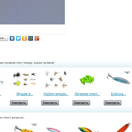
ься…
ые купили этот товар, также купили
.
Мушки в...
Набор мушек...
Личинки пчел...
Блесна...
Смотреть
Смотреть
Смотреть
Смотреть
з этого раздела: