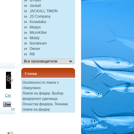
GT-BIO
Jackall
JACKALL TIMON
JS Company
Kosadaka
Mepps
MicroKiller
Middy
Norstream
Owner
RB
Статьи
Особенности ловли с
сбирулино
Ловля на фидер. Выбор
Силиконовые...
Блесна...
Поппер Sert...
Блесна...
фидерного удилища.
Оснастка фидера. Техника
Смотреть
Смотреть
Смотреть
Смотреть
13
ловли на фидер