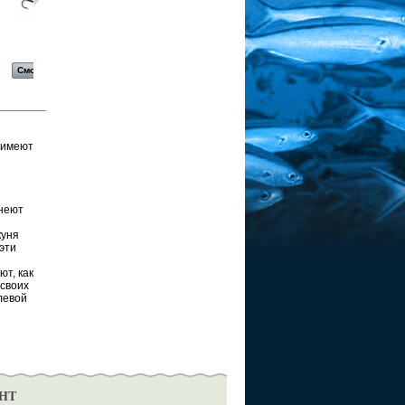
Блесна...
Блесна...
Блесна...
Блесна...
Смотреть
Смотреть
Смотреть
Смотреть
 имеют
неют
куня
эти
т, как
 своих
левой
НТ