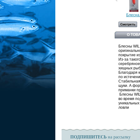
Блесна.
Смотреть
О ТОВ
Блесны WIL
оригинальн
покрытие и
Из-за тако
серебряное
хищных рыб
Благодаря 
по истечен
Стабильная 
щуки. А фор
приманки п
Блесны WIL
во время по
уникальных
ловли
ПОДПИШИТЕСЬ
на рассылку