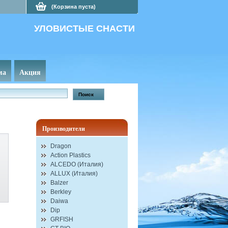
(Корзина пуста)
УЛОВИСТЫЕ СНАСТИ
ма
Акция
Производители
Dragon
Action Plastics
ALCEDO (Италия)
ALLUX (Италия)
Balzer
Berkley
Daiwa
Dip
GRFISH