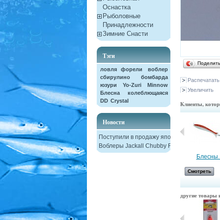
Оснастка
Рыболовные
Принадлежности
Зимние Снасти
Тэги
Поделит
ловля форели
воблер
сбирулино
бомбарда
Распечатать
юзури
Yo-Zuri
Minnow
Увеличить
Блесна колеблющаяся
DD
Crystal
Клиенты, котор
Новости
Поступили в продажу японские
Воблеры Jackall Chubby F38
Катушка зимняя
Блесны..
Смотреть
Смотреть
другие товары и