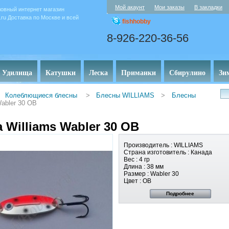
Мой акаунт
Мои заказы
В закладки
овный интернет магазин
y.ru Доставка по Москве и всей
fishhobby
8-926-220-36-56
Удилища
Катушки
Леска
Приманки
Сбирулино
Зи
Колеблющиеся блесны
>
Блесны WILLIAMS
>
Блесны
abler 30 OB
 Williams Wabler 30 OB
Производитель :
WILLIAMS
Страна изготовитель :
Канада
Вес :
4 гр
Длина :
38 мм
Размер :
Wabler 30
Цвет :
OB
Подробнее