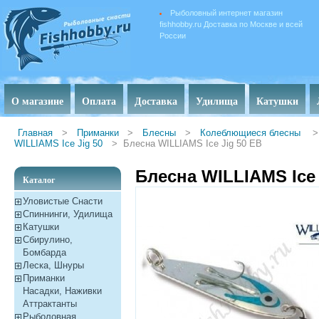
Рыболовный интернет магазин
fishhobby.ru Доставка по Москве и всей
России
О магазине
Оплата
Доставка
Удилища
Катушки
Главная
>
Приманки
>
Блесны
>
Колеблющиеся блесны
>
WILLIAMS Ice Jig 50
>
Блесна WILLIAMS Ice Jig 50 EB
Блесна WILLIAMS Ice 
Каталог
Уловистые Снасти
Спиннинги, Удилища
Катушки
Сбирулино,
Бомбарда
Леска, Шнуры
Приманки
Насадки, Наживки
Aттрактанты
Рыболовная