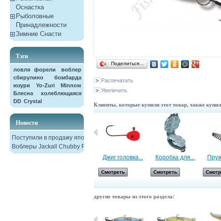
Оснастка
Рыболовные
Принадлежности
Зимние Снасти
Тэги
Поделиться…
ловля форели
воблер
сбирулино
бомбарда
Распечатать
юзури
Yo-Zuri
Minnow
Увеличить
Блесна колеблющаяся
DD
Crystal
Клиенты, которые купили этот товар, также купи
Новости
Поступили в продажу японские
Воблеры Jackall Chubby F38
Поводок...
Джиг головка...
Коробка для...
Пруж
Смотреть
Смотреть
Смотреть
Смотр
другие товары из этого раздела: