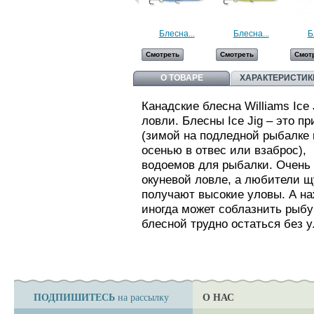
Блесна...
Блесна...
Б
Смотреть
Смотреть
Смот
О ТОВАРЕ
ХАРАКТЕРИСТИК
Канадские блесна Williams Ice
ловли. Блесны Ice Jig – это п
(зимой на подледной рыбалке 
осенью в отвес или взаброс),
водоемов для рыбалки. Очень 
окуневой ловле, а любители щ
получают высокие уловы. А н
иногда может соблазнить рыбу
блесной трудно остаться без у
ПОДПИШИТЕСЬ
О НАС
на рассылку