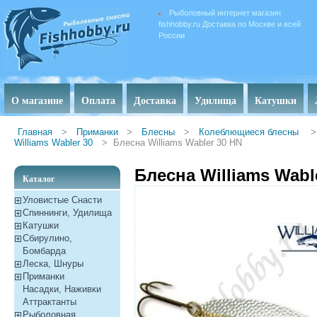
Рыболовный интернет магазин
fishhobby.ru Доставка по Москве и всей
России
О магазине
Оплата
Доставка
Удилища
Катушки
Главная
>
Приманки
>
Блесны
>
Колеблющиеся блесны
>
Williams Wabler 30
>
Блесна Williams Wabler 30 HN
Блесна Williams Wabl
Каталог
Уловистые Снасти
Спиннинги, Удилища
Катушки
Сбирулино,
Бомбарда
Леска, Шнуры
Приманки
Насадки, Наживки
Aттрактанты
Рыболовная