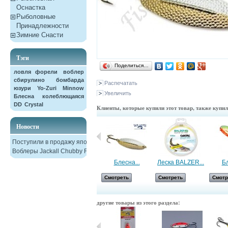
Оснастка
Рыболовные
Принадлежности
Зимние Снасти
Тэги
Поделиться…
ловля форели
воблер
сбирулино
бомбарда
Распечатать
юзури
Yo-Zuri
Minnow
Увеличить
Блесна колеблющаяся
DD
Crystal
Клиенты, которые купили этот товар, также купи
Новости
Поступили в продажу японские
Воблеры Jackall Chubby F38
Джиг-головка...
Блесна...
Леска BALZER...
Бл
Смотреть
Смотреть
Смотреть
Смотр
другие товары из этого раздела: