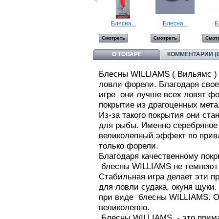
Блесна...
Блесна...
Б
Смотреть
Смотреть
Смот
О ТОВАРЕ
КОММЕНТАРИИ (0
Блесны WILLIAMS ( Вильямс )
ловли форели. Благодаря свое
игре они лучше всех ловят ф
покрытие из драгоценных мета
Из-за такого покрытия они ст
для рыбы. Именно серебряное 
великолепный эффект по прив
только форели.
Благодаря качественному пок
блесны WILLIAMS не темнеют
Стабильная игра делает эти 
для ловли судака, окуня щуки.
при виде блесны WILLIAMS. Он
великолепно.
Блесны WILLIAMS - это прима