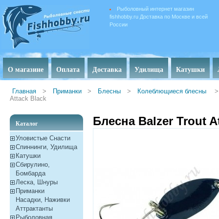
Рыболовный интернет магазин
fishhobby.ru Доставка по Москве и всей
России
О магазине
Оплата
Доставка
Удилища
Катушки
Главная
>
Приманки
>
Блесны
>
Колеблющиеся блесны
>
Attack Black
Блесна Balzer Trout A
Каталог
Уловистые Снасти
Спиннинги, Удилища
Катушки
Сбирулино,
Бомбарда
Леска, Шнуры
Приманки
Насадки, Наживки
Aттрактанты
Рыболовная