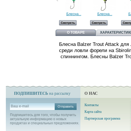
Блесна...
Блесна...
Б
Смотреть
Смотреть
Смот
О ТОВАРЕ
ХАРАКТЕРИСТИК
Блесна Balzer Trout Attack дл
среди ловли форели на Sbirol
спиннингом. Блесны
Balzer T
ПОДПИШИТЕСЬ
О НАС
на рассылку
Контакты
Отправить
Карта сайта
Подпишитесь для того, чтобы получить
Партнерская программа
актуальную информацию о новых
продуктах и специальных предложениях.