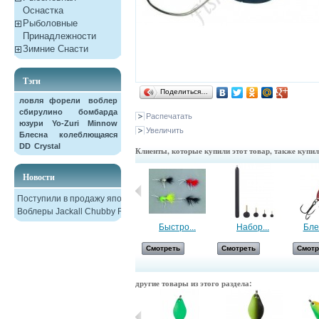
Оснастка
Рыболовные
Принадлежности
Зимние Снасти
Тэги
Поделиться…
ловля форели
воблер
сбирулино
бомбарда
Распечатать
юзури
Yo-Zuri
Minnow
Увеличить
Блесна колеблющаяся
DD
Crystal
Клиенты, которые купили этот товар, также купи
Новости
Поступили в продажу японские
Воблеры Jackall Chubby F38
Блесна...
Быстро...
Набор...
Бле
Смотреть
Смотреть
Смотреть
Смотр
другие товары из этого раздела: