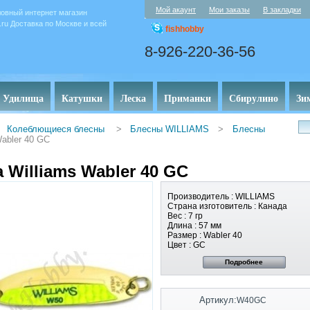
Мой акаунт
Мои заказы
В закладки
овный интернет магазин
y.ru Доставка по Москве и всей
fishhobby
8-926-220-36-56
Удилища
Катушки
Леска
Приманки
Сбирулино
Зи
Колеблющиеся блесны
>
Блесны WILLIAMS
>
Блесны
abler 40 GC
 Williams Wabler 40 GC
Производитель :
WILLIAMS
Страна изготовитель :
Канада
Вес :
7 гр
Длина :
57 мм
Размер :
Wabler 40
Цвет : GC
Подробнее
Артикул:
W40GC