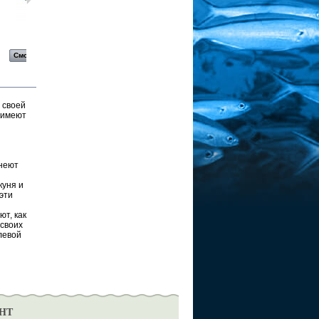
Блесна...
Блесна...
Блесна...
Блесна...
Смотреть
Смотреть
Смотреть
Смотреть
 своей
 имеют
неют
куня и
эти
т, как
 своих
левой
НТ