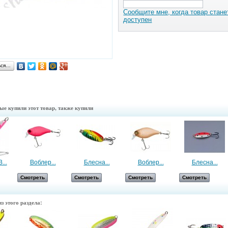
Сообщите мне, когда товар стане
доступен
ься…
ые купили этот товар, также купили
...
Воблер...
Блесна...
Воблер...
Блесна...
Смотреть
Смотреть
Смотреть
Смотреть
з этого раздела: