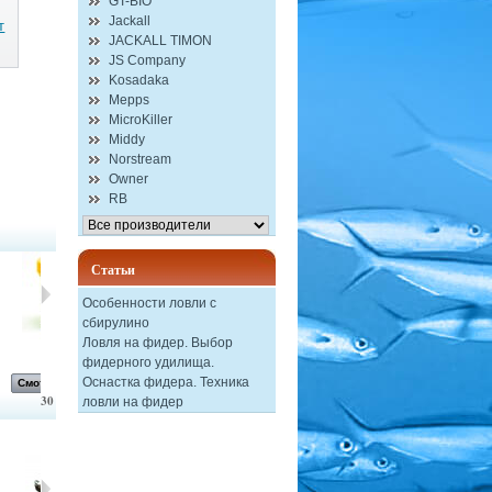
GT-BIO
Jackall
т
JACKALL TIMON
JS Company
Kosadaka
Mepps
MicroKiller
Middy
Norstream
Owner
RB
Статьи
Особенности ловли с
сбирулино
Ловля на фидер. Выбор
Паста...
Блесна...
Удочка...
Форелевая...
фидерного удилища.
Оснастка фидера. Техника
Смотреть
Смотреть
Смотреть
Смотреть
30
ловли на фидер