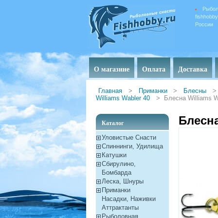
Рыбол
fishhobb
России
О магазине
Оплата
Доставка
Главная
>
Приманки
>
Блесны
>
Williams Wabler 40
>
Блесна Williams W
Блесна
Каталог
Уловистые Снасти
Спиннинги, Удилища
Катушки
Сбирулино,
Бомбарда
Леска, Шнуры
Приманки
Насадки, Наживки
Aттрактанты
Рыболовная