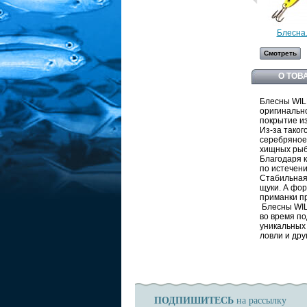
Блесна.
Смотреть
О ТОВ
Блесны WIL
оригинальн
покрытие из
Из-за тако
серебряное
хищных рыб
Благодаря 
по истечен
Стабильная 
щуки. А фор
приманки п
Блесны WIL
во время по
уникальных
ловли и дру
ПОДПИШИТЕСЬ
на рассылку