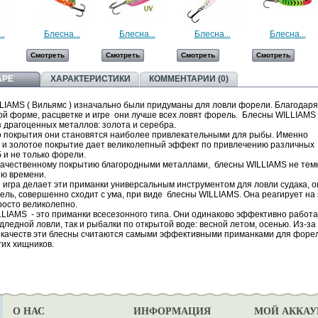
..
Блесна...
Блесна...
Блесна...
Блесна...
Смотреть
Смотреть
Смотреть
Смотреть
АРЕ
ХАРАКТЕРИСТИКИ
КОММЕНТАРИИ (0)
LIAMS ( Вильямс ) изначально были придуманы для ловли форели. Благодаря
ой форме, расцветке и игре они лучше всех ловят форель. Блесны WILLIAMS
 драгоценных металлов: золота и серебра.
го покрытия они становятся наиболее привлекательными для рыбы. Именно
 и золотое покрытие дает великолепный эффект по привлечению различных
 и не только форели.
качественному покрытию благородными металлами, блесны WILLIAMS не тем
ию времени.
игра делает эти приманки универсальным инструментом для ловли судака, о
ель, совершенно сходит с ума, при виде блесны WILLIAMS. Она реагирует на 
росто великолепно.
LIAMS - это приманки всесезонного типа. Они одинаково эффективно работаю
дледной ловли, так и рыбалки по открытой воде: весной летом, осенью. Из-за
 качеств эти блесны считаются самыми эффективными приманками для форе
гих хищников.
О НАС
ИНФОРМАЦИЯ
МОЙ АККАУ