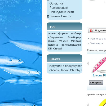
Оснастка
Рыболовные
Принадлежности
Зимние Снасти
Тэги
Поделит
ловля форели
воблер
сбирулино
бомбарда
Распечатать
юзури
Yo-Zuri
Minnow
Увеличить
Блесна колеблющаяся
DD
Crystal
Клиенты, котор
Новости
Поступили в продажу японские
Воблеры Jackall Chubby F38
Блесна...
Блесна RB
Смотреть
Смотреть
другие товары и