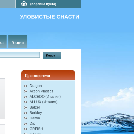
(Корзина пуста)
УЛОВИСТЫЕ СНАСТИ
ма
Акция
Производители
Dragon
Action Plastics
ALCEDO (Италия)
ALLUX (Италия)
Balzer
Berkley
Daiwa
Dip
GRFISH