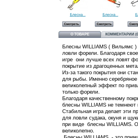
Блесна...
Блесна...
Б
Смотреть
Смотреть
Смот
О ТОВАРЕ
КОММЕНТАРИИ (0
Блесны WILLIAMS ( Вильямс )
ловли форели. Благодаря свое
игре они лучше всех ловят ф
покрытие из драгоценных мета
Из-за такого покрытия они ст
для рыбы. Именно серебряное 
великолепный эффект по прив
только форели.
Благодаря качественному пок
блесны WILLIAMS не темнеют 
Стабильная игра делает эти 
для ловли судака, окуня и щук
при виде блесны WILLIAMS. Он
великолепно.
Блесны WILLIAMS - это приман