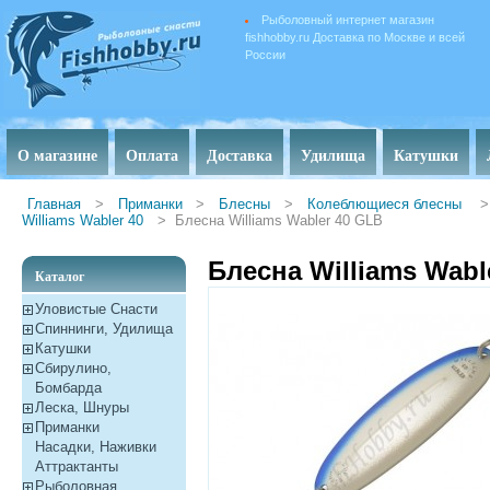
Рыболовный интернет магазин
fishhobby.ru Доставка по Москве и всей
России
О магазине
Оплата
Доставка
Удилища
Катушки
Главная
>
Приманки
>
Блесны
>
Колеблющиеся блесны
>
Williams Wabler 40
>
Блесна Williams Wabler 40 GLB
Блесна Williams Wabl
Каталог
Уловистые Снасти
Спиннинги, Удилища
Катушки
Сбирулино,
Бомбарда
Леска, Шнуры
Приманки
Насадки, Наживки
Aттрактанты
Рыболовная