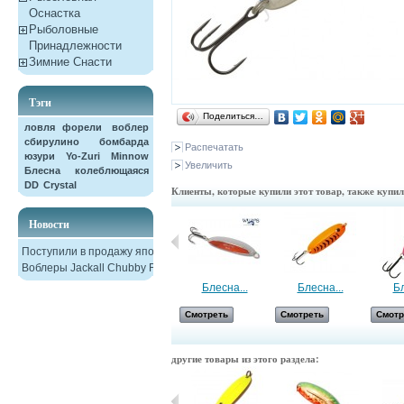
Оснастка
Рыболовные
Принадлежности
Зимние Снасти
Тэги
Поделиться…
ловля форели
воблер
сбирулино
бомбарда
Распечатать
юзури
Yo-Zuri
Minnow
Увеличить
Блесна колеблющаяся
DD
Crystal
Клиенты, которые купили этот товар, также купи
Новости
Поступили в продажу японские
Воблеры Jackall Chubby F38
Блесна...
Блесна...
Блесна...
Бл
Смотреть
Смотреть
Смотреть
Смотр
другие товары из этого раздела: