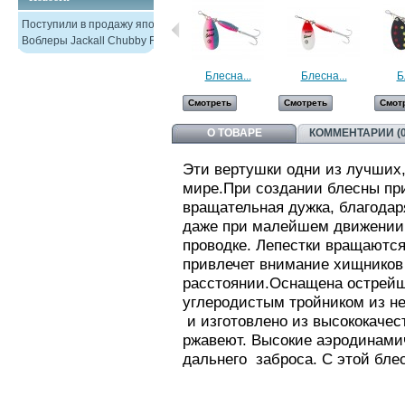
Поступили в продажу японские
Воблеры Jackall Chubby F38
Блесна...
Блесна...
Б
Смотреть
Смотреть
Смот
О ТОВАРЕ
КОММЕНТАРИИ (0
Эти вертушки одни из лучших,
мире.При создании блесны пр
вращательная дужка, благодар
даже при малейшем движении,
проводке. Лепестки вращаются
привлечет внимание хищников
расстоянии.Оснащена острей
углеродистым тройником из не
и изготовлено из высококачест
ржавеют. Высокие аэродинамич
дальнего заброса. С этой блес