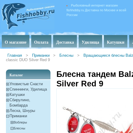
Рыболовный интернет магазин
fishhobby.ru Доставка по Москве и всей
России
О магазине
Оплата
Доставка
Удилища
Катушки
Главная
>
Приманки
>
Блесны
>
Вращающиеся блесны Balz
classic DUO Silver Red 9
Блесна тандем Balz
Каталог
Silver Red 9
Уловистые Снасти
Спиннинги, Удилища
Катушки
Сбирулино,
Бомбарда
Леска, Шнуры
Приманки
Воблеры
Блесны