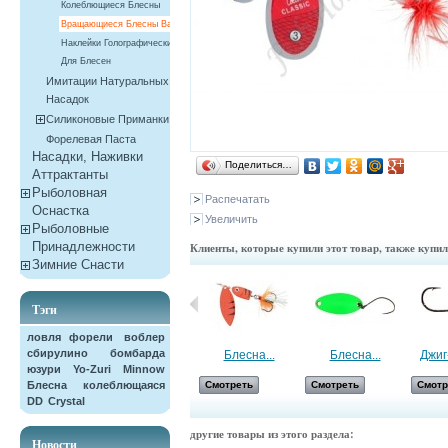
Колеблющиеся Блесны
Вращающиеся Блесны Balzer
Наклейки Голографические
Для Блесен
Имитации Натуральных
Насадок
Силиконовые Приманки
Форелевая Паста
Насадки, Наживки
Поделиться…
Aттрактанты
Рыболовная
Распечатать
Оснастка
Увеличить
Рыболовные
Принадлежности
Клиенты, которые купили этот товар, также купи
Зимние Снасти
Тэги
ловля форели
воблер
сбирулино
бомбарда
Поппер Sert...
Блесна...
Блесна...
Джиг-
юзури
Yo-Zuri
Minnow
Блесна колеблющаяся
Смотреть
Смотреть
Смотреть
Смотр
DD
Crystal
другие товары из этого раздела:
Новости