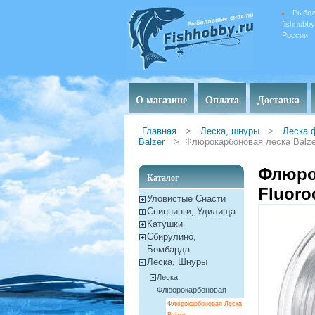
Рыбол
fishhobb
России
О магазине
Оплата
Доставка
Главная
>
Леска, шнуры
>
Леска 
Balzer
>
Флюрокарбоновая леска Balzer
Флюрок
Каталог
Fluoro
Уловистые Снасти
Спиннинги, Удилища
Катушки
Сбирулино,
Бомбарда
Леска, Шнуры
Леска
Флюорокарбоновая
Флюрокарбоновая Леска