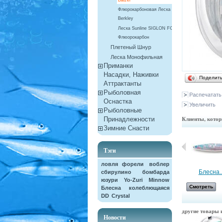
Balzer
Флюрокарбоновая Леска
Berkley
Леска Sunline SIGLON FC
Флюорокарбон
Плетеный Шнур
Леска Монофильная
Приманки
Насадки, Наживки
Поделит
Aттрактанты
Рыболовная
Распечатать
Оснастка
Увеличить
Рыболовные
Клиенты, котор
Принадлежности
Зимние Снасти
Тэги
ловля форели
воблер
Воблер...
Блесна..
сбирулино
бомбарда
юзури
Yo-Zuri
Minnow
Смотреть
Смотреть
Блесна колеблющаяся
DD
Crystal
другие товары и
Новости