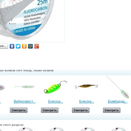
ься…
ые купили этот товар, также купили
.
Виброхвост...
Блесна...
Блесна...
Бомбарда...
Смотреть
Смотреть
Смотреть
Смотреть
з этого раздела: