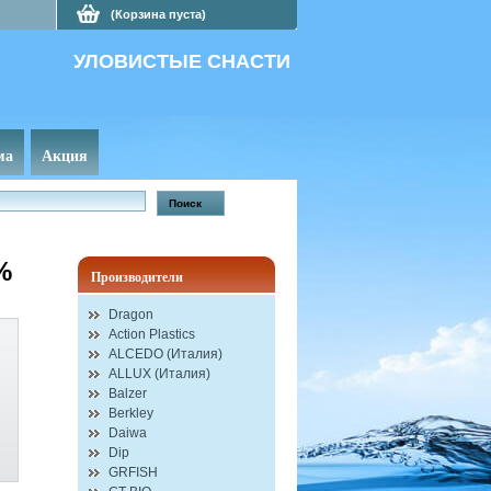
(Корзина пуста)
УЛОВИСТЫЕ СНАСТИ
ма
Акция
%
Производители
Dragon
Action Plastics
ALCEDO (Италия)
ALLUX (Италия)
Balzer
Berkley
Daiwa
Dip
GRFISH