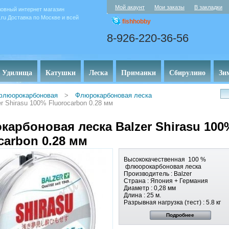
Мой акаунт
Мои заказы
В закладки
овный интернет магазин
y.ru Доставка по Москве и всей
fishhobby
8-926-220-36-56
Удилища
Катушки
Леска
Приманки
Сбирулино
Зи
флюорокарбоновая
>
Флюрокарбоновая леска
 Shirasu 100% Fluorocarbon 0.28 мм
арбоновая леска Balzer Shirasu 100
carbon 0.28 мм
Высококачественная 100 %
флюорокарбоновая леска
Производитель : Balzer
Страна : Япония + Германия
Диаметр : 0,28 мм
Длина : 25 м.
Разрывная нагрузка (тест) : 5.8 кг
Подробнее