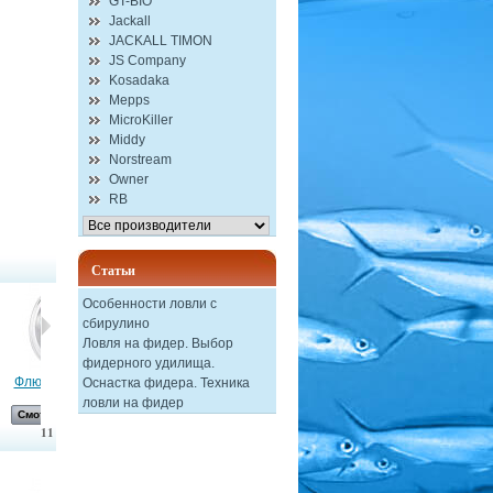
GT-BIO
Jackall
JACKALL TIMON
JS Company
Kosadaka
Mepps
MicroKiller
Middy
Norstream
Owner
RB
Статьи
Особенности ловли с
сбирулино
Ловля на фидер. Выбор
фидерного удилища.
Флюрокарбоно...
Удилище...
Оснастка...
Мягкая...
Оснастка фидера. Техника
ловли на фидер
Смотреть
Смотреть
Смотреть
Смотреть
11