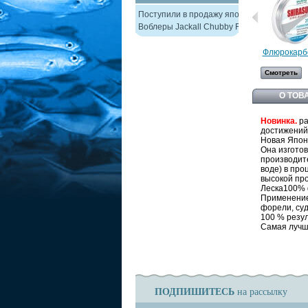
Поступили в продажу японские
Воблеры Jackall Chubby F38
Флюрокарбо
Смотреть
О ТОВ
Новинка.
ра
достижений
Новая Япон
Она изготов
производите
воде) в про
высокой про
Леска100% 
Применение;
форели, суд
100 % резул
Самая лучша
ПОДПИШИТЕСЬ
на рассылку