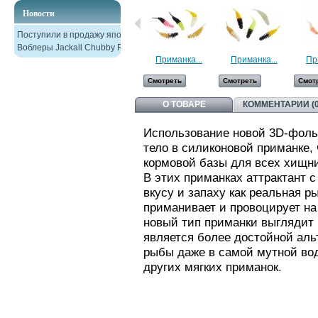
Новости
Поступили в продажу японские
Воблеры Jackall Chubby F38
Приманка...
Приманка...
Пр
Смотреть
Смотреть
Смот
О ТОВАРЕ
КОММЕНТАРИИ (0
Использование новой 3D-фоль
тело в силиконовой приманке,
кормовой базы для всех хищник
В этих приманках аттрактант 
вкусу и запаху как реальная р
приманивает и провоцирует на
новый тип приманки выглядит 
является более достойной аль
рыбы даже в самой мутной во
других мягких приманок.