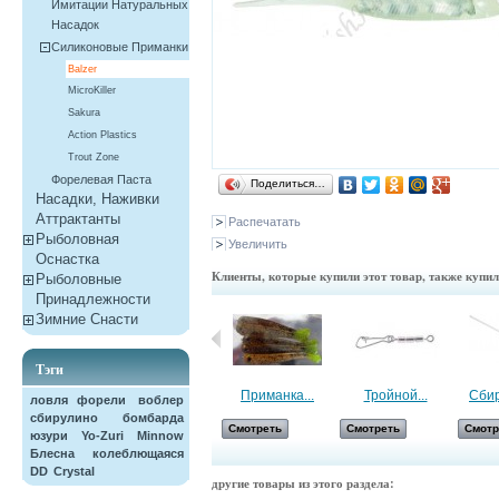
Имитации Натуральных
Насадок
Силиконовые Приманки
Balzer
MicroKiller
Sakura
Action Plastics
Trout Zone
Форелевая Паста
Поделиться…
Насадки, Наживки
Aттрактанты
Распечатать
Рыболовная
Увеличить
Оснастка
Клиенты, которые купили этот товар, также купи
Рыболовные
Принадлежности
Зимние Снасти
Тэги
Высокоскорос...
Приманка...
Тройной...
Сбир
ловля форели
воблер
сбирулино
бомбарда
Смотреть
Смотреть
Смотреть
Смотр
юзури
Yo-Zuri
Minnow
Блесна колеблющаяся
DD
Crystal
другие товары из этого раздела: