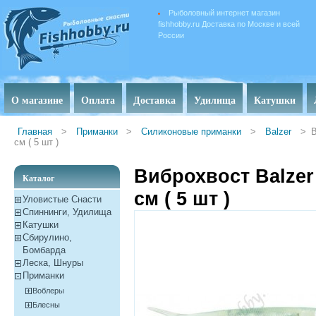
Рыболовный интернет магазин
fishhobby.ru Доставка по Москве и всей
России
О магазине
Оплата
Доставка
Удилища
Катушки
Главная
>
Приманки
>
Силиконовые приманки
>
Balzer
>
В
см ( 5 шт )
Виброхвост Balzer 
Каталог
см ( 5 шт )
Уловистые Снасти
Спиннинги, Удилища
Катушки
Сбирулино,
Бомбарда
Леска, Шнуры
Приманки
Воблеры
Блесны