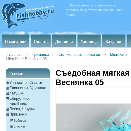
Рыболовный интернет магазин
fishhobby.ru Доставка по Москве и всей
России
О магазине
Оплата
Доставка
Удилища
Катушки
Главная
>
Приманки
>
Силиконовые приманки
>
MicroKiller
MicroKiller Веснянка 05
Съедобная мягкая 
Каталог
Веснянка 05
Уловистые Снасти
Спиннинги, Удилища
Катушки
Сбирулино,
Бомбарда
Леска, Шнуры
Приманки
Воблеры
Блесны