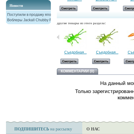
Новости
Смотреть
Смотреть
Смотреть
Смотр
Поступили в продажу японские
Воблеры Jackall Chubby F38
другие товары из этого раздела:
Съедобная...
Съедобная...
Съе
Смотреть
Смотреть
Смот
КОММЕНТАРИИ (0)
На данный мо
Только зарегистрирован
коммен
ПОДПИШИТЕСЬ
О НАС
на рассылку