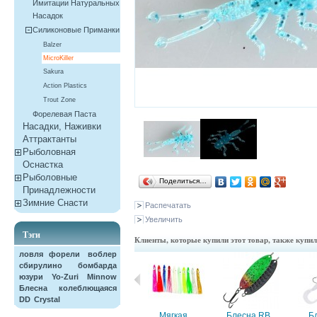
Имитации Натуральных
Насадок
Силиконовые Приманки
Balzer
MicroKiller
Sakura
Action Plastics
Trout Zone
Форелевая Паста
Насадки, Наживки
Aттрактанты
Рыболовная
Оснастка
Рыболовные
Поделиться…
Принадлежности
Зимние Снасти
Распечатать
Увеличить
Тэги
Клиенты, которые купили этот товар, также купи
ловля форели
воблер
сбирулино
бомбарда
юзури
Yo-Zuri
Minnow
Блесна колеблющаяся
DD
Crystal
Тройной...
Мягкая...
Блесна RB...
Бл