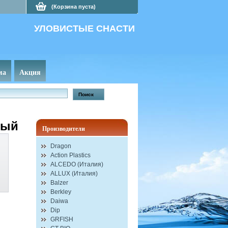
(Корзина пуста)
УЛОВИСТЫЕ СНАСТИ
ма
Акция
вый
Производители
Dragon
Action Plastics
ALCEDO (Италия)
ALLUX (Италия)
Balzer
Berkley
Daiwa
Dip
GRFISH