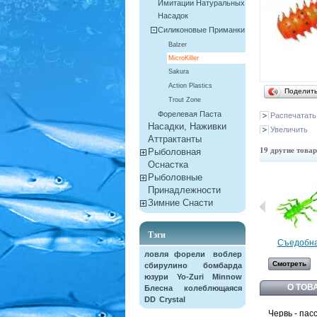
Имитации Натуральных
Насадок
Силиконовые Приманки
Balzer
MicroKiller
Sakura
Action Plastics
Поделит
Trout Zone
Форелевая Паста
Распечатать
Насадки, Наживки
Увеличить
Aттрактанты
19 другие товар
Рыболовная
Оснастка
Рыболовные
Принадлежности
Зимние Снасти
Тэги
Съедобная
ловля форели
воблер
Смотреть
сбирулино
бомбарда
юзури
Yo-Zuri
Minnow
О ТОВ
Блесна колеблющаяся
DD
Crystal
Червь - пас