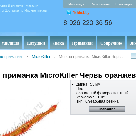
Мой акаунт
Мои заказы
В закладки
овный интернет магазин
y.ru Доставка по Москве и всей
fishhobby
8-926-220-36-56
Удилища
Катушки
Леска
Приманки
Сбирулино
Зи
ые приманки
>
MicroKiller
>
Мягкая приманка MicroKiller Червь
 приманка MicroKiller Червь оранже
Длина
:
53 мм
Цвет
:
оранжевый флюоресцентный
Упаковка
:
10 шт.
Тип : Съедобная резина
Подробнее