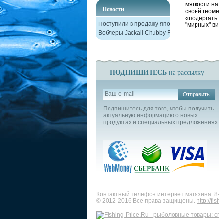
мягкости на
Новости
своей геоме
«подергать 
Поступили в продажу японские
"мирных" ви
Воблеры Jackall Chubby F38
ПОДПИШИТЕСЬ
на рассылку
Отправить
Подпишитесь для того, чтобы получить
актуальную информацию о новых
продуктах и специальных предложениях.
Контактный телефон интернет магазина: 8
© 2012-2016 Все права защищены.
http://fi