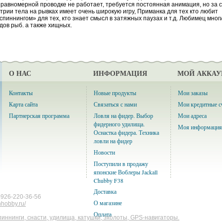
 равномерной проводке не работает, требуется постоянная анимация, но за 
трии тела на рывках имеет очень широкую игру, Приманка для тех кто любит
спиннингом» для тех, кто знает смысл в затяжных паузах и т.д.
Любимец мног
дов рыб. а также хищных.
О НАС
ИНФОРМАЦИЯ
МОЙ АККАУ
Контакты
Новые продукты
Мои заказы
Карта сайта
Связаться с нами
Мои кредитные с
Партнерская программа
Ловля на фидер. Выбор
Мои адреса
фидерного удилища.
Моя информация
Оснастка фидера. Техника
ловли на фидер
Новости
Поступили в продажу
японские Воблеры Jackall
Chubby F38
Доставка
-926-220-36-56
О магазине
shhobby.ru/
Оплата