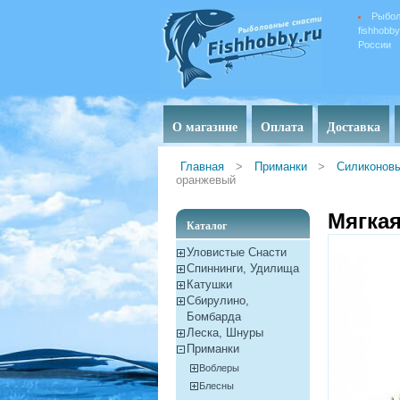
Рыбол
fishhobb
России
О магазине
Оплата
Доставка
Главная
>
Приманки
>
Силиконов
оранжевый
Мягкая
Каталог
Уловистые Снасти
Спиннинги, Удилища
Катушки
Сбирулино,
Бомбарда
Леска, Шнуры
Приманки
Воблеры
Блесны