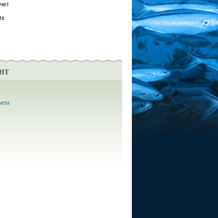
счет
их
НТ
чета