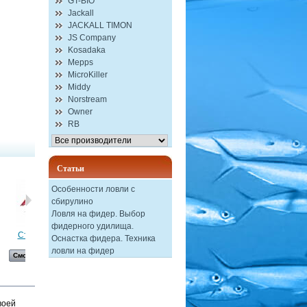
GT-BIO
Jackall
JACKALL TIMON
JS Company
Kosadaka
Mepps
MicroKiller
Middy
Norstream
Owner
RB
Статьи
Особенности ловли с
сбирулино
Ловля на фидер. Выбор
фидерного удилища.
Съедобная...
Съедобная...
Мягкая...
Мягкая...
Оснастка фидера. Техника
ловли на фидер
Смотреть
Смотреть
Смотреть
Смотреть
воей