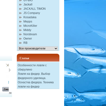
GT-BIO
Jackall
JACKALL TIMON
JS Company
Kosadaka
Mepps
MicroKiller
Middy
Norstream
Owner
RB
Статьи
Особенности ловли с
сбирулино
Ловля на фидер. Выбор
фидерного удилища.
Блесна...
Блесна...
Приманка...
Блесна...
Оснастка фидера. Техника
ловли на фидер
Смотреть
Смотреть
Смотреть
Смотреть
30