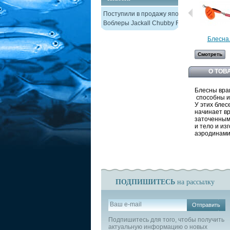
Поступили в продажу японские
Воблеры Jackall Chubby F38
Блесна.
Смотреть
О ТОВ
Блесны вра
способны и
У этих бле
начинает в
заточенным
и тело и из
аэродинамич
ПОДПИШИТЕСЬ
на рассылку
Отправить
Подпишитесь для того, чтобы получить
актуальную информацию о новых