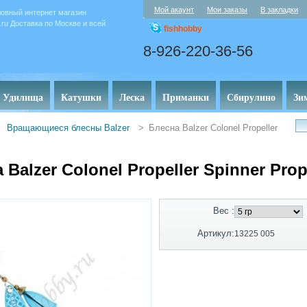
Мой акаунт
Мои заказы
В закладки
овный интернет магазин
y.ru Доставка по Москве и всей
fishhobby
8-926-220-36-56
Удилища
Катушки
Леска
Приманки
Сбирулино
Зи
Вращающиеся блесны Balzer
>
Блесна Balzer Colonel Propeller
 Balzer Colonel Propeller Spinner Pro
Вес :
Артикул:
13225 005