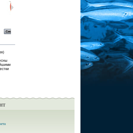
Блесна...
Блесна...
Блесна...
Блесна...
Смотреть
Смотреть
Смотреть
Смотреть
ия)
есны
ейшими
естки
НТ
чета