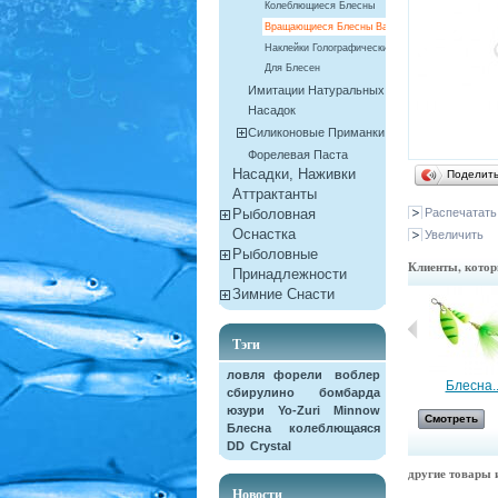
Колеблющиеся Блесны
Вращающиеся Блесны Balzer
Наклейки Голографические
Для Блесен
Имитации Натуральных
Насадок
Силиконовые Приманки
Форелевая Паста
Насадки, Наживки
Поделит
Aттрактанты
Рыболовная
Распечатать
Оснастка
Увеличить
Рыболовные
Клиенты, котор
Принадлежности
Зимние Снасти
Тэги
ловля форели
воблер
Воблер...
Блесна..
сбирулино
бомбарда
юзури
Yo-Zuri
Minnow
Смотреть
Смотреть
Блесна колеблющаяся
DD
Crystal
другие товары и
Новости