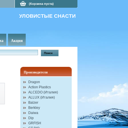
(Корзина пуста)
УЛОВИСТЫЕ СНАСТИ
ма
Акция
p
Производители
Dragon
Action Plastics
ALCEDO (Италия)
ALLUX (Италия)
Balzer
Berkley
Daiwa
Dip
GRFISH