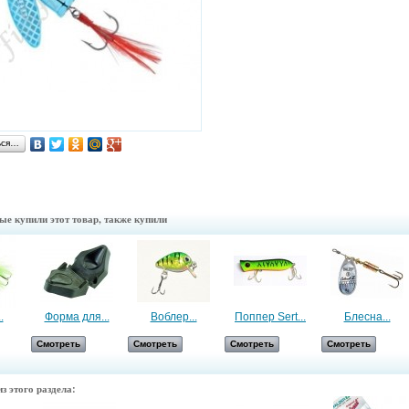
ься…
ые купили этот товар, также купили
.
Форма для...
Воблер...
Поппер Sert...
Блесна...
Смотреть
Смотреть
Смотреть
Смотреть
з этого раздела: