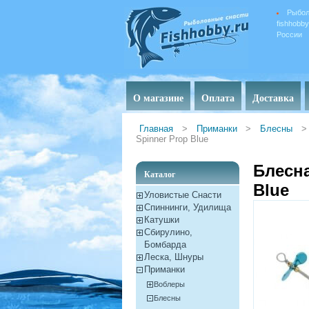
Рыбол
fishhobb
России
О магазине
Оплата
Доставка
Главная
>
Приманки
>
Блесны
>
Spinner Prop Blue
Блесна
Каталог
Blue
Уловистые Снасти
Спиннинги, Удилища
Катушки
Сбирулино,
Бомбарда
Леска, Шнуры
Приманки
Воблеры
Блесны