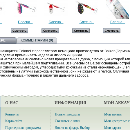
..
Блесна...
Блесна...
Блесна...
Блесна...
Смотреть
Смотреть
Смотреть
Смотреть
АРЕ
КОММЕНТАРИИ (0)
щающиеся Colonel
с пропеллером
немецкого производство от Balzer (Герман
з далека приманивать издалека любого хищника!
сен изготовлена абсолютно новая вращательная дужка, с помощью которой бл
ращаться при малейшем подтягивании. Все блесны от Balzer оснащены остр
и химическим методом, углеродистыми крючками из стали нержавеющей. Леп
готовлены из латуни высококачественной , они не ржавеют и гнутся. Отличная
еская форма - точного и гарантия дальнего заброса.
О НАС
ИНФОРМАЦИЯ
МОЙ АККАУ
Контакты
Новые продукты
Мои заказы
Карта сайта
Связаться с нами
Мои кредитные с
Партнерская программа
Ловля на фидер. Выбор
Мои адреса