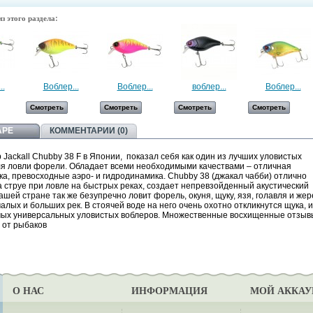
з этого раздела:
..
Воблер...
Воблер...
воблер...
Воблер...
Смотреть
Смотреть
Смотреть
Смотреть
АРЕ
КОММЕНТАРИИ (0)
 Jackall Chubby 38 F в Японии, показал себя как один из лучших уловистых
ля ловли форели. Обладает всеми необходимыми качествами – отличная
а, превосходные аэро- и гидродинамика. Chubby 38 (джакал чабби) отлично
 струе при ловле на быстрых реках, создает непревзойденный акустический
ашей стране так же безупречно ловит форель, окуня, щуку, язя, голавля и жер
алых и больших рек. В стоячей воде на него очень охотно откликнутся щука, и
мых универсальных уловистых воблеров. Множественные восхищенные отзыв
 от рыбаков
О НАС
ИНФОРМАЦИЯ
МОЙ АККАУ