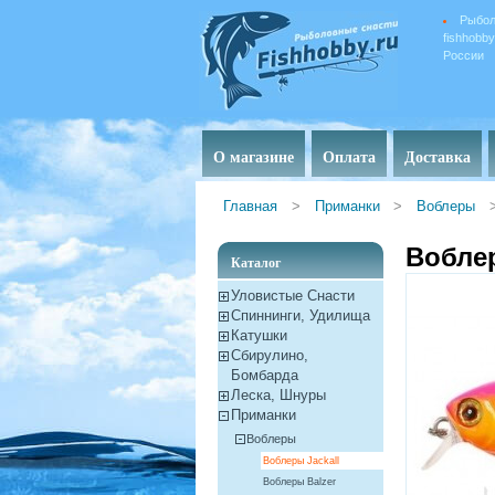
Рыбол
fishhobb
России
О магазине
Оплата
Доставка
Главная
>
Приманки
>
Воблеры
Воблер
Каталог
Уловистые Снасти
Спиннинги, Удилища
Катушки
Сбирулино,
Бомбарда
Леска, Шнуры
Приманки
Воблеры
Воблеры Jackall
Воблеры Balzer