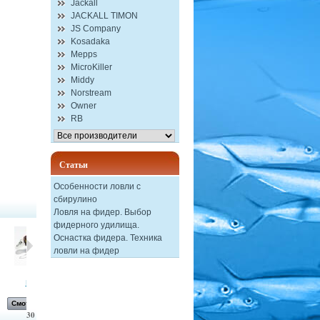
Jackall
JACKALL TIMON
JS Company
Kosadaka
Mepps
MicroKiller
Middy
Norstream
Owner
RB
Статьи
Особенности ловли с
сбирулино
Ловля на фидер. Выбор
фидерного удилища.
Оснастка фидера. Техника
ловли на фидер
воблер...
Воблер...
Экстрактор...
Паста...
Смотреть
Смотреть
Смотреть
Смотреть
30