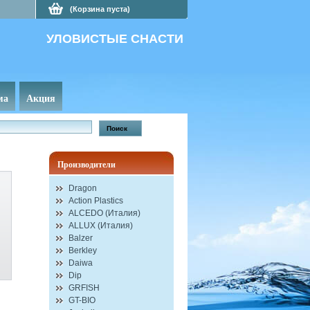
(Корзина пуста)
УЛОВИСТЫЕ СНАСТИ
ма
Акция
Производители
Dragon
Action Plastics
ALCEDO (Италия)
ALLUX (Италия)
Balzer
Berkley
Daiwa
Dip
GRFISH
GT-BIO