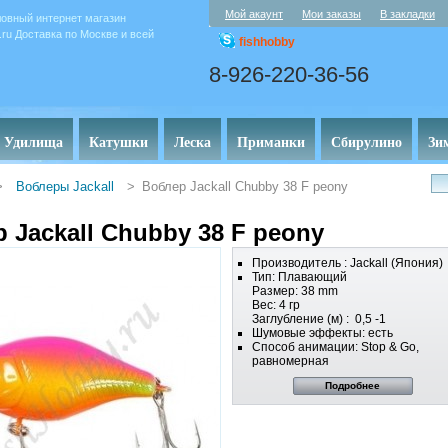
Мой акаунт
Мои заказы
В закладки
овный интернет магазин
y.ru Доставка по Москве и всей
fishhobby
8-926-220-36-56
Удилища
Катушки
Леска
Приманки
Сбирулино
Зи
>
Воблеры Jackall
>
Воблер Jackall Chubby 38 F peony
 Jackall Chubby 38 F peony
Производитель : Jackall (Япония)
Тип: Плавающий
Размер: 38 mm
Вес: 4 гр
Заглубление (м) :
0,5 -1
Шумовые эффекты
:
есть
Способ анимации
:
Stop & Go
,
равномерная
Подробнее