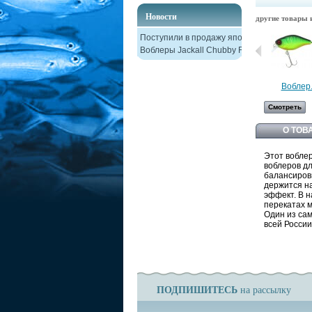
Новости
другие товары и
Поступили в продажу японские
Воблеры Jackall Chubby F38
Воблер.
Смотреть
О ТОВ
Этот воблер
воблеров д
балансировк
держится на
эффект. В н
перекатах м
Один из са
всей России
ПОДПИШИТЕСЬ
на рассылку