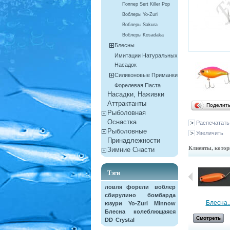
Поппер Sert Killer Pop
Воблеры Yo-Zuri
Воблеры Sakura
Воблеры Kosadaka
Блесны
Имитации Натуральных
Насадок
Силиконовые Приманки
Форелевая Паста
Насадки, Наживки
Aттрактанты
Поделит
Рыболовная
Оснастка
Распечатать
Рыболовные
Увеличить
Принадлежности
Клиенты, котор
Зимние Снасти
Тэги
ловля форели
воблер
сбирулино
бомбарда
Воблер...
Блесна..
юзури
Yo-Zuri
Minnow
Блесна колеблющаяся
Смотреть
Смотреть
DD
Crystal