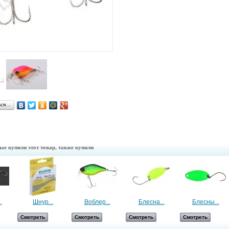
ься…
ые купили этот товар, также купили
.
Шнур...
Воблер...
Блесна...
Блесны...
Смотреть
Смотреть
Смотреть
Смотреть