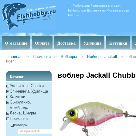
Рыболовный интернет магазин
fishhobby.ru Доставка по Москве и всей
России
О магазине
Оплата
Доставка
Удилища
Катушки
Главная
>
Приманки
>
Воблеры
>
Воблеры Jackall
>
вобле
tiger
воблер Jackall Chubby 
Каталог
Уловистые Снасти
Спиннинги, Удилища
Катушки
Сбирулино,
Бомбарда
Леска, Шнуры
Приманки
Воблеры
Воблеры Jackall