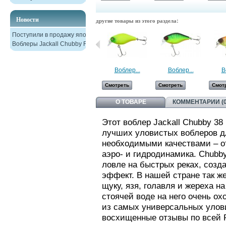
Новости
другие товары из этого раздела:
Поступили в продажу японские
Воблеры Jackall Chubby F38
Воблер...
Воблер...
В
Смотреть
Смотреть
Смот
О ТОВАРЕ
КОММЕНТАРИИ (0
Этот воблер Jackall Chubby 38
лучших уловистых воблеров д
необходимыми качествами – о
аэро- и гидродинамика. Chubb
ловле на быстрых реках, созд
эффект. В нашей стране так же
щуку, язя, голавля и жереха н
стоячей воде на него очень ох
из самых универсальных улов
восхищенные отзывы по всей 