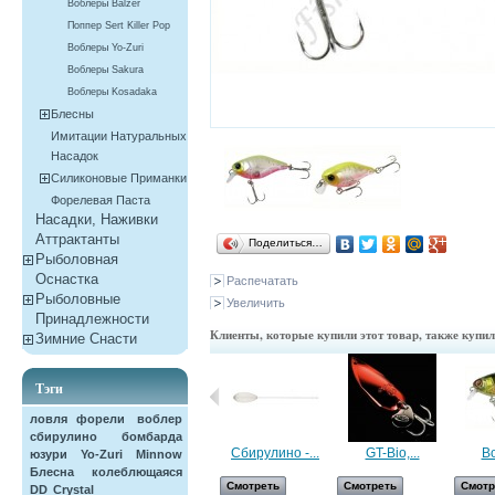
Воблеры Balzer
Поппер Sert Killer Pop
Воблеры Yo-Zuri
Воблеры Sakura
Воблеры Kosadaka
Блесны
Имитации Натуральных
Насадок
Силиконовые Приманки
Форелевая Паста
Насадки, Наживки
Aттрактанты
Поделиться…
Рыболовная
Оснастка
Распечатать
Рыболовные
Увеличить
Принадлежности
Клиенты, которые купили этот товар, также купи
Зимние Снасти
Тэги
ловля форели
воблер
сбирулино
бомбарда
воблер...
Сбирулино -...
GT-Bio,...
Во
юзури
Yo-Zuri
Minnow
Блесна колеблющаяся
Смотреть
Смотреть
Смотреть
Смотр
DD
Crystal