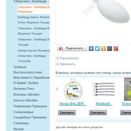
Сбирулино, Бомбарда
Сбирулино - Бомбарда Balzer,
Плавающие
Бомбарда Balzer Sbirolino
Очень Медленно Тонущие
Сбирулино - Бомбарда Balzer,
Медленно Тонущие
Сбирулино - Бомбарда Balzer,
Тонущие
Поделиться…
Наборы Грузов Поплавоков -
Сбирулино, Бомбарда,
Распечатать
Tremarella
Увеличить
Тройные
Клиенты, которые купили этот товар, также купи
Высокоскоростные
Вертлюжки С Карабином
И Шарик- Буфер
Личинки Пчел
Воблеры Sbirolino
Блесны Sbirolino
Сбирулино -...
Леска BALZER...
Тройной...
Попла
Плавающие Приманки
Силиконовые
Смотреть
Смотреть
Смотреть
Смотр
Съедобные Приманки
Cтримеры
другие товары из этого раздела:
Мушки