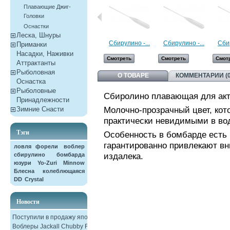
Плавающие Джиг-
Головки
Оснастки
Леска, Шнуры
Сбирулино -...
Сбирулино -...
Сбир
Приманки
Насадки, Наживки
Смотреть
Смотреть
Смот
Aттрактанты
Рыболовная
О ТОВАРЕ
КОММЕНТАРИИ (0
Оснастка
Рыболовные
Сбиролино плавающая для акт
Принадлежности
Молочно-прозрачный цвет, кот
Зимние Снасти
практически невидимыми в во
Тэги
Особенность
в бомбарде есть
гарантированно привлекают в
ловля форели
воблер
издалека.
сбирулино
бомбарда
юзури
Yo-Zuri
Minnow
Блесна колеблющаяся
DD
Crystal
Новости
Поступили в продажу японские
Воблеры Jackall Chubby F38