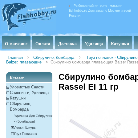
Рыболовный интернет магазин
fishhobby.ru Доставка по Москве и всей
России
О магазине
Оплата
Доставка
Удилища
Катушки
Главная
>
Сбирулино, бомбарда
>
Груз поплавок - Сбирулин
Balzer, плавающие
>
Сбирулино бомбарда плавающая Balzer Rassel
Сбирулино бомбар
Каталог
Rassel EI 11 гр
Уловистые Снасти
Спиннинги, Удилища
Катушки
Сбирулино,
Бомбарда
Удилища Для Сбирулино
- (бомбарды)
Лески, Шнуры
Груз Поплавок -