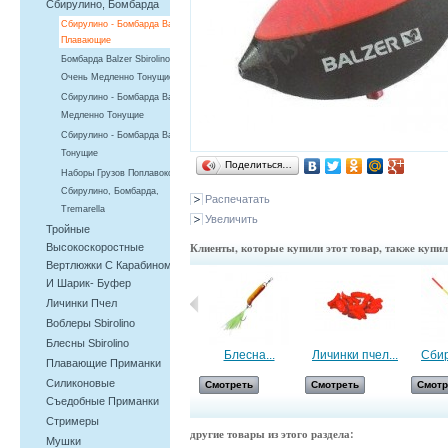
Сбирулино, Бомбарда
Сбирулино - Бомбарда Balzer,
Плавающие
Бомбарда Balzer Sbirolino
Очень Медленно Тонущие
Сбирулино - Бомбарда Balzer,
Медленно Тонущие
Сбирулино - Бомбарда Balzer,
Тонущие
Поделиться…
Наборы Грузов Поплавоков -
Сбирулино, Бомбарда,
Распечатать
Tremarella
Увеличить
Тройные
Клиенты, которые купили этот товар, также купи
Высокоскоростные
Вертлюжки С Карабином
И Шарик- Буфер
Личинки Пчел
Воблеры Sbirolino
Блесны Sbirolino
Катушка...
Блесна...
Личинки пчел...
Сбир
Плавающие Приманки
Силиконовые
Смотреть
Смотреть
Смотреть
Смотр
Съедобные Приманки
Cтримеры
другие товары из этого раздела:
Мушки