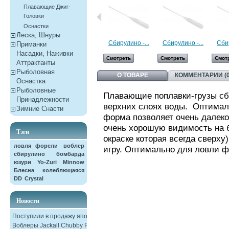
Плавающие Джиг-
Головки
Оснастки
Леска, Шнуры
Сбирулино -...
Сбирулино -...
Сбир
Приманки
Насадки, Наживки
Смотреть
Смотреть
Смот
Aттрактанты
Рыболовная
О ТОВАРЕ
КОММЕНТАРИИ (0
Оснастка
Рыболовные
Плавающие поплавки-грузы сб
Принадлежности
верхних слоях воды. Оптимал
Зимние Снасти
форма позволяет очень далеко
очень хорошую видимость
на 
Тэги
окраске которая всегда сверху
ловля форели
воблер
игру. Оптимально для ловли 
сбирулино
бомбарда
юзури
Yo-Zuri
Minnow
Блесна колеблющаяся
DD
Crystal
Новости
Поступили в продажу японские
Воблеры Jackall Chubby F38