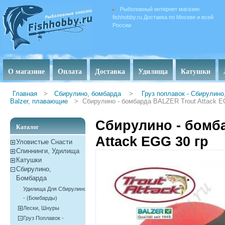
Рыболовный интернет магазин
fishhobby.ru Доставка по Москве и всей
России
О магазине
Оплата
Доставка
Удилища
Катушки
Главная
>
Сбирулино, бомбарда
>
Груз поплавок - Сбирулин
Balzer, плавающие
>
Сбирулино - бомбарда BALZER Trout Attack E
Сбирулино - бомб
Каталог
Attack EGG 30 гр
Уловистые Снасти
Спиннинги, Удилища
Катушки
Сбирулино,
Бомбарда
Удилища Для Сбирулино
- (бомбарды)
Лески, Шнуры
Груз Поплавок -