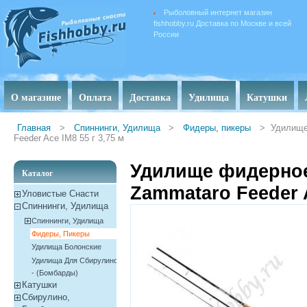
Рыболовный интернет магазин
fishhobby.ru Доставка по Москве и всей
России
О магазине
Оплата
Доставка
Удилища
Катушки
Главная
>
Спиннинги, Удилища
>
Фидеры, пикеры
>
Удилище
Feeder Ace IM8 55 г 3,75 м
Удилище фидерное 
Каталог
Zammataro Feeder A
Уловистые Снасти
Спиннинги, Удилища
Спиннинги, Удилища
Фидеры, Пикеры
Удилища Болонские
Удилища Для Сбирулино
- (бомбарды)
Катушки
Сбирулино,