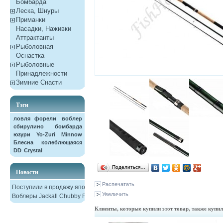
Бомбарда
Леска, Шнуры
Приманки
Насадки, Наживки
Aттрактанты
Рыболовная
Оснастка
Рыболовные
Принадлежности
Зимние Снасти
Тэги
ловля форели
воблер
сбирулино
бомбарда
юзури
Yo-Zuri
Minnow
Блесна колеблющаяся
DD
Crystal
Поделиться…
Новости
Распечатать
Поступили в продажу японские
Увеличить
Воблеры Jackall Chubby F38
Клиенты, которые купили этот товар, также купи