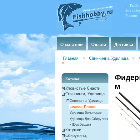
Рыбол
fishhobb
России
О магазине
Оплата
Доставка
Главная
>
Спиннинги, Удилища
>
м
Фидерн
Каталог
м
Уловистые Снасти
Спиннинги, Удилища
Спиннинги, Удилища
Фидеры, Пикеры
Удилища Болонские
Удилища Для Сбирулино
- (бомбарды)
Катушки
Сбирулино,