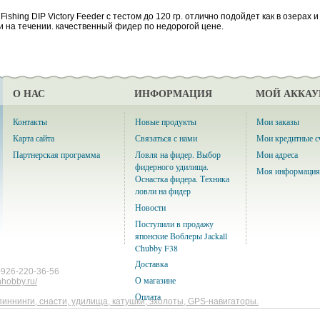
 Fishing DIP Victory Feeder с тестом до 120 гр. отлично подойдет как в озерах и
 и на течении. качественный фидер по недорогой цене.
О НАС
ИНФОРМАЦИЯ
МОЙ АККАУ
Контакты
Новые продукты
Мои заказы
Карта сайта
Связаться с нами
Мои кредитные с
Партнерская программа
Ловля на фидер. Выбор
Мои адреса
фидерного удилища.
Моя информация
Оснастка фидера. Техника
ловли на фидер
Новости
Поступили в продажу
японские Воблеры Jackall
Chubby F38
Доставка
-926-220-36-56
О магазине
shhobby.ru/
Оплата