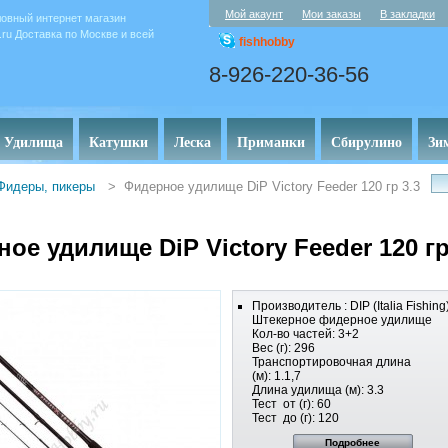
Мой акаунт
Мои заказы
В закладки
овный интернет магазин
y.ru Доставка по Москве и всей
fishhobby
8-926-220-36-56
Удилища
Катушки
Леска
Приманки
Сбирулино
Зи
Фидеры, пикеры
>
Фидерное удилище DiP Victory Feeder 120 гр 3.3
ое удилище DiP Victory Feeder 120 гр
Производитель : DIP (Italia Fishing
Штекерное фидерное удилище
Кол-во частей: 3+2
Вес (г): 296
Транспортировочная длина
(м): 1.1,7
Длина удилища (м): 3.3
Тест от (г): 60
Тест до (г): 120
Подробнее