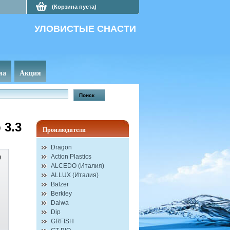
(Корзина пуста)
УЛОВИСТЫЕ СНАСТИ
ма
Акция
 3.3
Производители
Dragon
Action Plastics
)
ALCEDO (Италия)
ALLUX (Италия)
Balzer
Berkley
Daiwa
Dip
GRFISH