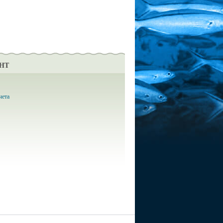
НТ
чета