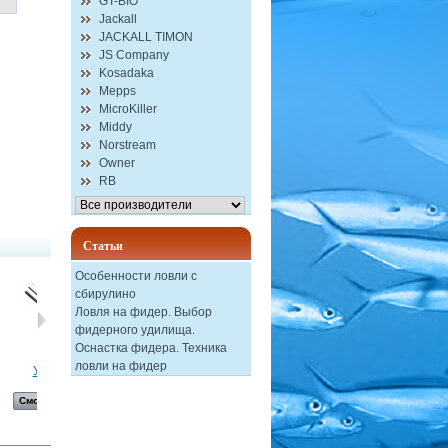
GT-BIO
Jackall
JACKALL TIMON
JS Company
Kosadaka
Mepps
MicroKiller
Middy
Norstream
Owner
RB
Статьи
Особенности ловли с
сбирулино
Ловля на фидер. Выбор
фидерного удилища.
Оснастка фидера. Техника
ловли на фидер
Удилище...
Удилище...
Фидерное...
Лескопротяги...
Смотреть
Смотреть
Смотреть
Смотреть