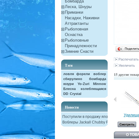
Бомбарда
Леска, Шнуры
Приманки
Насадки, Наживки
Aттрактанты
Рыболовная
Оснастка
Рыболовные
Принадлежности
Поделит
Зимние Снасти
Распечатать
Тэги
Увеличить
ловля форели
воблер
15 другие товар
сбирулино
бомбарда
юзури
Yo-Zuri
Minnow
Блесна колеблющаяся
DD
Crystal
Новости
Удилище.
Поступили в продажу японские
Воблеры Jackall Chubby F38
Смотреть
О ТОВ