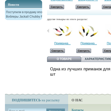
Новости
Смотреть
Смотреть
Смотреть
Смотр
Поступили в продажу японские
Воблеры Jackall Chubby F38
другие товары из этого раздела:
Приманка...
Приманка...
Пр
Смотреть
Смотреть
Смот
О ТОВАРЕ
ХАРАКТЕРИСТИК
Одна из лучших приманок для 
шт
ПОДПИШИТЕСЬ
О НАС
на рассылку
Контакты