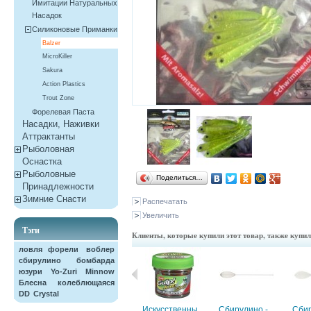
Имитации Натуральных
Насадок
Силиконовые Приманки
Balzer
MicroKiller
Sakura
Action Plastics
Trout Zone
Форелевая Паста
Насадки, Наживки
Aттрактанты
Рыболовная
Оснастка
Рыболовные
Поделиться…
Принадлежности
Зимние Снасти
Распечатать
Увеличить
Тэги
Клиенты, которые купили этот товар, также купи
ловля форели
воблер
сбирулино
бомбарда
юзури
Yo-Zuri
Minnow
Блесна колеблющаяся
DD
Crystal
Личинки пчел...
Искусственны...
Сбирулино -...
Сбир