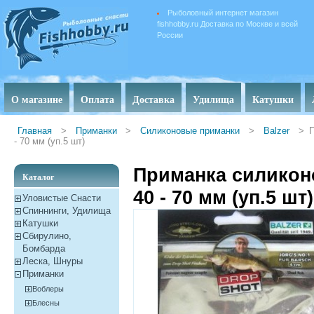
Рыболовный интернет магазин
fishhobby.ru Доставка по Москве и всей
России
О магазине
Оплата
Доставка
Удилища
Катушки
Главная
>
Приманки
>
Силиконовые приманки
>
Balzer
>
П
- 70 мм (уп.5 шт)
Приманка силиконо
Каталог
40 - 70 мм (уп.5 шт)
Уловистые Снасти
Спиннинги, Удилища
Катушки
Сбирулино,
Бомбарда
Леска, Шнуры
Приманки
Воблеры
Блесны