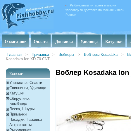
Рыболовный интернет магазин
fishhobby.ru Доставка по Москве и всей
России
О магазине
Оплата
Доставка
Удилища
Катушки
Главная
>
Приманки
>
Воблеры
>
Воблеры Kosadaka
>
В
Kosadaka Ion XD 70 CNT
Воблер Kosadaka Ion
Каталог
Уловистые Снасти
Спиннинги, Удилища
Катушки
Сбирулино,
Бомбарда
Леска, Шнуры
Приманки
Насадки, Наживки
Aттрактанты
Рыболовная