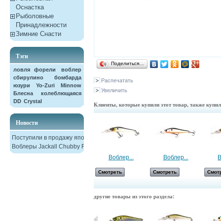
Оснастка
Рыболовные
Принадлежности
Зимние Снасти
Тэги
Поделиться…
ловля форели
воблер
сбирулино
бомбарда
Распечатать
юзури
Yo-Zuri
Minnow
Увеличить
Блесна колеблющаяся
DD
Crystal
Клиенты, которые купили этот товар, также купи
Новости
Поступили в продажу японские
Воблеры Jackall Chubby F38
Воблер...
Воблер...
В
Смотреть
Смотреть
Смот
другие товары из этого раздела: