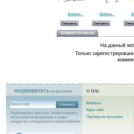
Воблер...
Воблер...
В
Смотреть
Смотреть
Смот
КОММЕНТАРИИ (0)
На данный мо
Только зарегистрирован
коммен
ПОДПИШИТЕСЬ
О НАС
на рассылку
Контакты
Отправить
Карта сайта
Подпишитесь для того, чтобы получить
Партнерская программа
актуальную информацию о новых
продуктах и специальных предложениях.