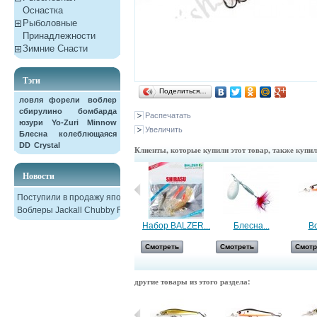
Оснастка
Рыболовные
Принадлежности
Зимние Снасти
Тэги
Поделиться…
ловля форели
воблер
сбирулино
бомбарда
Распечатать
юзури
Yo-Zuri
Minnow
Увеличить
Блесна колеблющаяся
DD
Crystal
Клиенты, которые купили этот товар, также купи
Новости
Поступили в продажу японские
Воблеры Jackall Chubby F38
Воблер...
Набор BALZER...
Блесна...
Во
Смотреть
Смотреть
Смотреть
Смотр
другие товары из этого раздела: