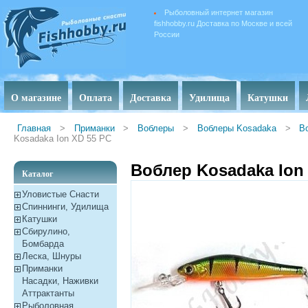
Рыболовный интернет магазин
fishhobby.ru Доставка по Москве и всей
России
О магазине
Оплата
Доставка
Удилища
Катушки
Главная
>
Приманки
>
Воблеры
>
Воблеры Kosadaka
>
В
Kosadaka Ion XD 55 PC
Воблер Kosadaka Ion
Каталог
Уловистые Снасти
Спиннинги, Удилища
Катушки
Сбирулино,
Бомбарда
Леска, Шнуры
Приманки
Насадки, Наживки
Aттрактанты
Рыболовная