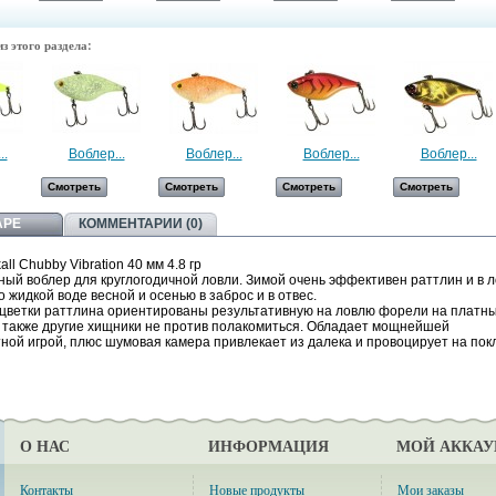
з этого раздела:
..
Воблер...
Воблер...
Воблер...
Воблер...
Смотреть
Смотреть
Смотреть
Смотреть
АРЕ
КОММЕНТАРИИ (0)
ll Chubby Vibration 40 мм 4.8 гр
ый воблер для круглогодичной ловли. Зимой очень эффективен раттлин и в 
по жидкой воде весной и осенью в заброс и в отвес.
цветки раттлина ориентированы результативную на ловлю форели на платн
а также другие хищники не против полакомиться. Обладает мощнейшей
ной игрой, плюс шумовая камера привлекает из далека и провоцирует на покл
О НАС
ИНФОРМАЦИЯ
МОЙ АККАУ
Контакты
Новые продукты
Мои заказы