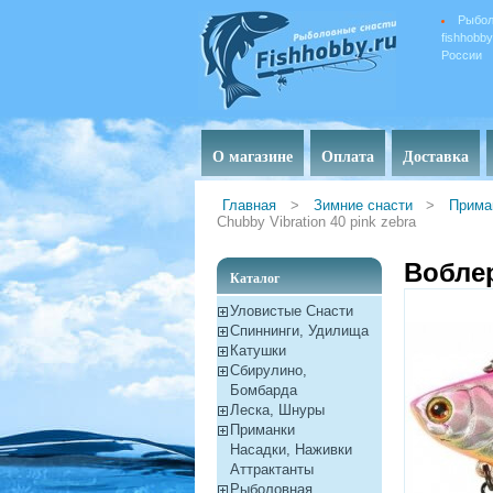
Рыбол
fishhobb
России
О магазине
Оплата
Доставка
Главная
>
Зимние снасти
>
Прима
Chubby Vibration 40 pink zebra
Воблер
Каталог
Уловистые Снасти
Спиннинги, Удилища
Катушки
Сбирулино,
Бомбарда
Леска, Шнуры
Приманки
Насадки, Наживки
Aттрактанты
Рыболовная