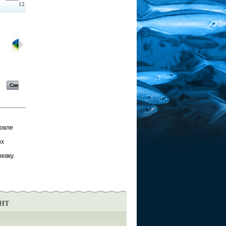
12
Воблер...
Воблер...
Воблер...
Воблер...
Смотреть
Смотреть
Смотреть
Смотреть
ловле
ых
евку.
НТ