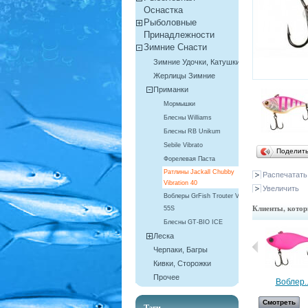
Оснастка
Рыболовные
Принадлежности
Зимние Снасти
Зимние Удочки, Катушки
Жерлицы Зимние
Приманки
Мормышки
Блесны Williams
Блесны RB Unikum
Sebile Vibrato
Поделит
Форелевая Паста
Ратлины Jackall Chubby
Распечатать
Vibration 40
Увеличить
Воблеры GrFish Trouter VIB
Клиенты, котор
55S
Блесны GT-BIO ICE
Леска
Черпаки, Багры
Кивки, Сторожки
Прочее
Мягкая...
Воблер..
Смотреть
Смотреть
Тэги