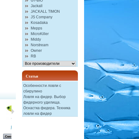
GT-BIO
Jackall
JACKALL TIMON
JS Company
Kosadaka
Mepps
MicroKiller
Middy
Norstream
Owner
RB
Статьи
Особенности ловли с
сбирулино
Ловля на фидер. Выбор
фидерного удилища.
Оснастка фидера. Техника
ловли на фидер
Воблер...
Форма для...
Смотреть
Смотреть