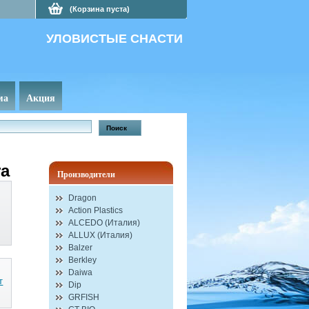
(Корзина пуста)
УЛОВИСТЫЕ СНАСТИ
ма
Акция
ra
Производители
Dragon
Action Plastics
ALCEDO (Италия)
ALLUX (Италия)
Balzer
Berkley
Daiwa
т
Dip
GRFISH