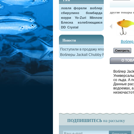
ловля форели
воблер
другие товары и
сбирулино
бомбарда
юзури
Yo-Zuri
Minnow
Блесна колеблющаяся
DD
Crystal
Новости
Воблер.
Поступили в продажу японские
Смотреть
Воблеры Jackall Chubby F38
О ТОВ
Воблер Jacka
Универсальн
со льда. А 
Данные рас
водоемах, 
низкочастот
ПОДПИШИТЕСЬ
на рассылку