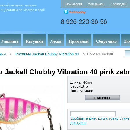
Мой акаунт
Мои заказы
В закладки
овный интернет магазин
y.ru Доставка по Москве и всей
fishhobby
8-926-220-36-56
Удилища
Катушки
Леска
Приманки
Сбирулино
Зи
нки
>
Ратлины Jackall Chubby Vibration 40
>
Воблер Jackall
 Jackall Chubby Vibration 40 pink zeb
Длина : 40мм
Вес : 4,8 гр
Тип : Тонущий
Подробнее
Сообщите мне, когда товар стане
доступен