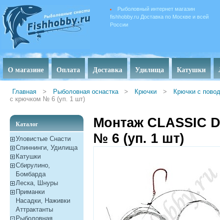
Рыболовный интернет магазин
fishhobby.ru Доставка по Москве и всей
России
О магазине
Оплата
Доставка
Удилища
Катушки
Главная
>
Рыболовная оснастка
>
Крючки
>
Крючки с пово
с крючком № 6 (уп. 1 шт)
Монтаж CLASSIC 
Каталог
№ 6 (уп. 1 шт)
Уловистые Снасти
Спиннинги, Удилища
Катушки
Сбирулино,
Бомбарда
Леска, Шнуры
Приманки
Насадки, Наживки
Aттрактанты
Рыболовная