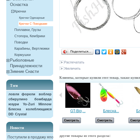
Оснастка
Крючки
Крючки Одинарные
Крючки С Поводками
Поплавки, Грузы
Стопора, Кембрики
Поводки
Карабины, Вертлюжки
Поделиться…
Кормушки
Рыболовные
Распечатать
Принадлежности
Увеличить
Зимние Снасти
Клиенты, которые купили этот товар, также купи
Тэги
ловля форели
воблер
сбирулино
бомбарда
юзури
Yo-Zuri
Minnow
Блесна колеблющаяся
Форма для...
GT-Bio,...
Блесна...
Бл
DD
Crystal
Смотреть
Смотреть
Смотреть
Смотр
Новости
другие товары из этого раздела:
Поступили в продажу японские