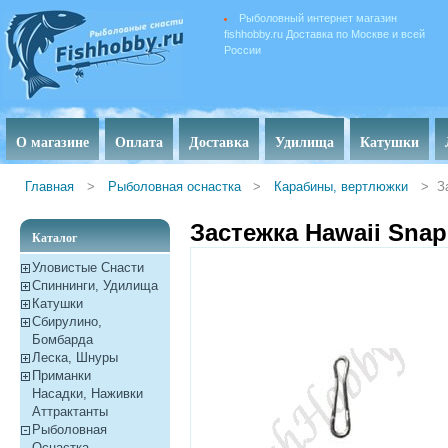
Рыболовный интернет магазин
fishhobby.ru Доставка по Москве и всей
России
О магазине
Оплата
Доставка
Удилища
Катушки
Главная
>
Рыболовная оснастка
>
Карабины, вертлюжки
>
З
Застежка Hawaii Snap
Каталог
Уловистые Снасти
Спиннинги, Удилища
Катушки
Сбирулино,
Бомбарда
Леска, Шнуры
Приманки
Насадки, Наживки
Aттрактанты
Рыболовная
Оснастка