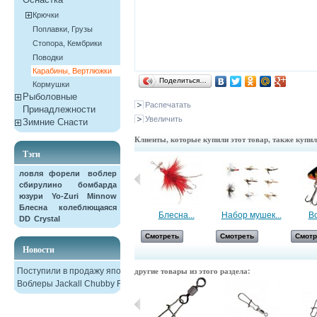
Крючки
Поплавки, Грузы
Стопора, Кембрики
Поводки
Карабины, Вертлюжки
Поделиться…
Кормушки
Рыболовные
Распечатать
Принадлежности
Увеличить
Зимние Снасти
Клиенты, которые купили этот товар, также купи
Тэги
ловля форели
воблер
сбирулино
бомбарда
юзури
Yo-Zuri
Minnow
Блесна колеблющаяся
Лепесток для...
Блесна...
Набор мушек...
Во
DD
Crystal
Смотреть
Смотреть
Смотреть
Смотр
Новости
другие товары из этого раздела:
Поступили в продажу японские
Воблеры Jackall Chubby F38