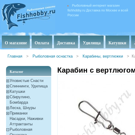
Рыболовный интернет магазин
fishhobby.ru Доставка по Москве и всей
России
О магазине
Оплата
Доставка
Удилища
Катушки
Главная
>
Рыболовная оснастка
>
Карабины, вертлюжки
>
К
Карабин с вертлюгом B
Каталог
Уловистые Снасти
Спиннинги, Удилища
Катушки
Сбирулино,
Бомбарда
Леска, Шнуры
Приманки
Насадки, Наживки
Aттрактанты
Рыболовная
Оснастка