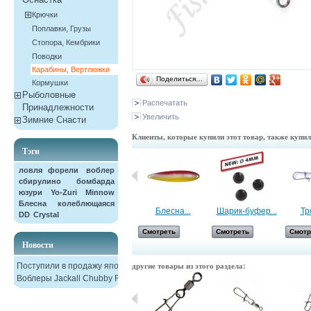
Крючки
Поплавки, Грузы
Стопора, Кембрики
Поводки
Карабины, Вертлюжки
Поделиться…
Кормушки
Рыболовные
Распечатать
Принадлежности
Увеличить
Зимние Снасти
Клиенты, которые купили этот товар, также купи
Тэги
ловля форели
воблер
сбирулино
бомбарда
юзури
Yo-Zuri
Minnow
Блесна колеблющаяся
Наклейка...
Блесна...
Шарик-буфер...
Тр
DD
Crystal
Смотреть
Смотреть
Смотреть
Смотр
Новости
другие товары из этого раздела:
Поступили в продажу японские
Воблеры Jackall Chubby F38