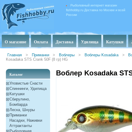
Рыболовный интернет магазин
fishhobby.ru Доставка по Москве и всей
России
О магазине
Оплата
Доставка
Удилища
Катушки
Главная
>
Приманки
>
Воблеры
>
Воблеры Kosadaka
>
В
Kosadaka STS Crank 50F (8 гр) HG
Воблер Kosadaka STS 
Каталог
Уловистые Снасти
Спиннинги, Удилища
Катушки
Сбирулино,
Бомбарда
Леска, Шнуры
Приманки
Насадки, Наживки
Aттрактанты
Рыболовная