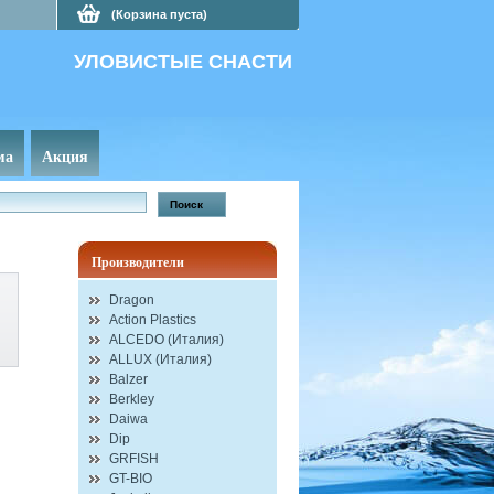
(Корзина пуста)
УЛОВИСТЫЕ СНАСТИ
ма
Акция
Производители
Dragon
Action Plastics
ALCEDO (Италия)
ALLUX (Италия)
Balzer
Berkley
Daiwa
Dip
GRFISH
GT-BIO