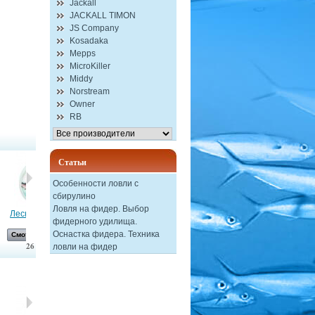
Jackall
JACKALL TIMON
JS Company
Kosadaka
Mepps
MicroKiller
Middy
Norstream
Owner
RB
Статьи
Особенности ловли с
сбирулино
Ловля на фидер. Выбор
Леска BALZER...
Блесна...
Джиг-головка...
Trout Zone...
фидерного удилища.
Оснастка фидера. Техника
Смотреть
Смотреть
Смотреть
Смотреть
26
ловли на фидер