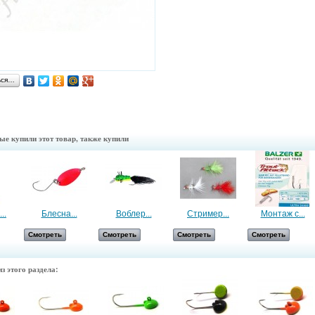
ься…
ые купили этот товар, также купили
..
Блесна...
Воблер...
Стример...
Монтаж с...
Смотреть
Смотреть
Смотреть
Смотреть
з этого раздела: