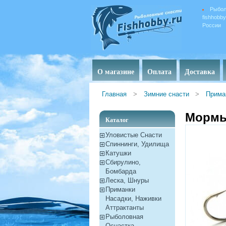
Рыбол
fishhobb
России
О магазине
Оплата
Доставка
Главная
>
Зимние снасти
>
Прима
Мормы
Каталог
Уловистые Снасти
Спиннинги, Удилища
Катушки
Сбирулино,
Бомбарда
Леска, Шнуры
Приманки
Насадки, Наживки
Aттрактанты
Рыболовная
Оснастка