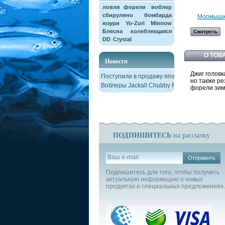
ловля форели
воблер
сбирулино
бомбарда
Мормышка
юзури
Yo-Zuri
Minnow
Блесна колеблющаяся
Смотреть
DD
Crystal
О ТОВ
Новости
Джиг голов
Поступили в продажу японские
но также ре
Воблеры Jackall Chubby F38
форели зим
ПОДПИШИТЕСЬ
на рассылку
Отправить
Подпишитесь для того, чтобы получить
актуальную информацию о новых
продуктах и специальных предложениях.