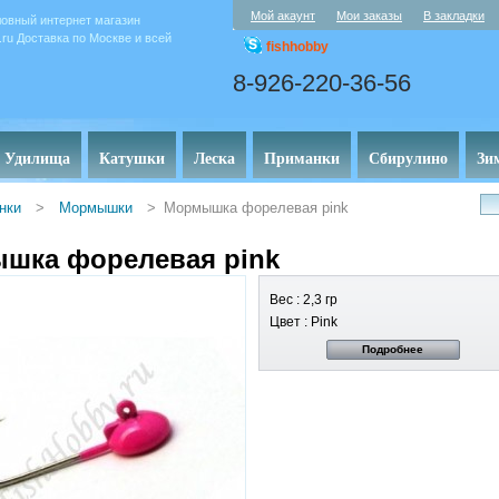
Мой акаунт
Мои заказы
В закладки
овный интернет магазин
y.ru Доставка по Москве и всей
fishhobby
8-926-220-36-56
Удилища
Катушки
Леска
Приманки
Сбирулино
Зи
нки
>
Мормышки
>
Мормышка форелевая pink
шка форелевая pink
Вес : 2,3 гр
Цвет : Pink
Подробнее