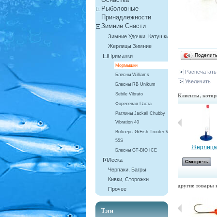
Рыболовные
Принадлежности
Зимние Снасти
Зимние Удочки, Катушки
Жерлицы Зимние
Поделит
Приманки
Мормышки
Распечатать
Блесны Williams
Увеличить
Блесны RB Unikum
Sebile Vibrato
Клиенты, котор
Форелевая Паста
Ратлины Jackall Chubby
Vibration 40
Воблеры GrFish Trouter VIB
55S
Сумка -...
Жерлица.
Блесны GT-BIO ICE
Леска
Смотреть
Смотреть
Черпаки, Багры
Кивки, Сторожки
другие товары и
Прочее
Тэги