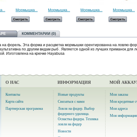
...
Мормышка...
Мормышка...
Мормышка...
Мормышка...
Смотреть
Смотреть
Смотреть
Смотреть
АРЕ
КОММЕНТАРИИ (0)
ка на форель. Эта форма и расцветка мормышки орентированна на ловлю фор
зультативна по другим видам рыб . Является одной из лучших приманок для 
ой. Изготовлена на крючке Hayabusa
О НАС
ИНФОРМАЦИЯ
МОЙ АККАУ
Контакты
Новые продукты
Мои заказы
Карта сайта
Связаться с нами
Мои кредитные с
Партнерская программа
Ловля на фидер. Выбор
Мои адреса
фидерного удилища.
Моя информация
Оснастка фидера. Техника
ловли на фидер
Новости