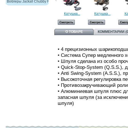
Воблеры Jackall Chubby F38
Катушка...
Катушка...
Ка
Смотреть
Смотреть
Смот
О ТОВАРЕ
КОММЕНТАРИИ (0
• 4 прецизионных шарикоподш
• Система Супер медленного х
• Шпуля сделана из особо про
• Quick-Stop-System (Q.S.S.), 
• Anti Swing-System (A.S.S.),
• Высокоточная регулировка п
• Противозакручивающий ролик
• Алюминиевая шпуля плюс для
запасная шпуля (за исключени
шпуля)