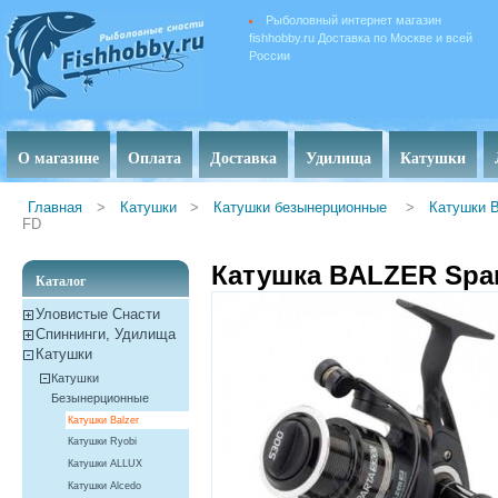
Рыболовный интернет магазин
fishhobby.ru Доставка по Москве и всей
России
О магазине
Оплата
Доставка
Удилища
Катушки
Главная
>
Катушки
>
Катушки безынерционные
>
Катушки B
FD
Катушка BALZER Spar
Каталог
Уловистые Снасти
Спиннинги, Удилища
Катушки
Катушки
Безынерционные
Катушки Balzer
Катушки Ryobi
Катушки ALLUX
Катушки Alcedo