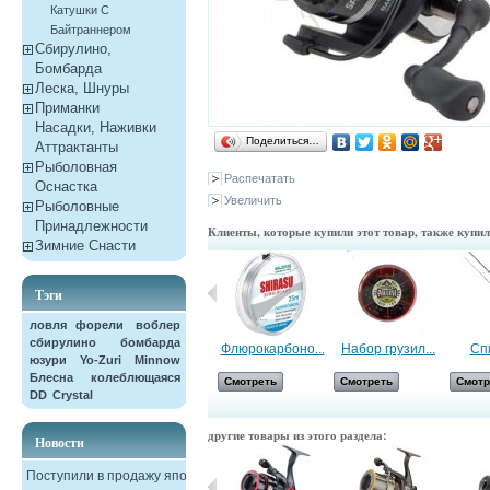
Катушки С
Байтраннером
Сбирулино,
Бомбарда
Леска, Шнуры
Приманки
Насадки, Наживки
Поделиться…
Aттрактанты
Рыболовная
Распечатать
Оснастка
Увеличить
Рыболовные
Принадлежности
Клиенты, которые купили этот товар, также купи
Зимние Снасти
Тэги
ловля форели
воблер
сбирулино
бомбарда
Флюрокарбоно...
Флюрокарбоно...
Набор грузил...
Спи
юзури
Yo-Zuri
Minnow
Блесна колеблющаяся
Смотреть
Смотреть
Смотреть
Смотр
DD
Crystal
другие товары из этого раздела:
Новости
Поступили в продажу японские