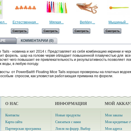
ел...
Естественная...
Мягкая...
Berkley,...
Мышиный...
Смотреть
Смотреть
Смотреть
Смотреть
АРЕ
КОММЕНТАРИИ (0)
 Tails - новинка и хит 2014 г. Представляет из себя комбинацию икринки и черв
юбит форель. шар на голове червя обладает повышенной плавучестью для все
асчет чего повышает ее привлекательность и результативность позволяет ло
 воды, в любую погоду.
сты от PowerBait® Floating Mice Tails хорошо проверены на платных водое
 особым спросом, как уловистая работающая приманка по форели.
О НАС
ИНФОРМАЦИЯ
МОЙ АККАУ
Контакты
Новые продукты
Мои заказы
Карта сайта
Связаться с нами
Мои кредитные с
Партнерская программа
Ловля на фидер. Выбор
Мои адреса