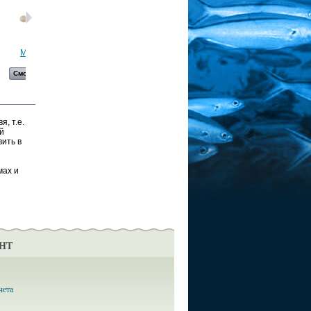
Мышиный...
Berkley,...
Berkley,...
Berkley,...
Смотреть
Смотреть
Смотреть
Смотреть
я, т.е.
й
вить в
мах и
НТ
чета