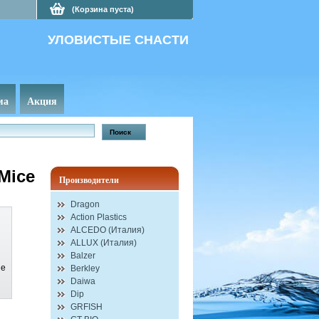
(Корзина пуста)
УЛОВИСТЫЕ СНАСТИ
ма
Акция
Mice
Производители
Dragon
Action Plastics
ALCEDO (Италия)
ALLUX (Италия)
Balzer
ge
Berkley
Daiwa
Dip
GRFISH