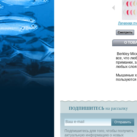
Личинки пч
Смотреть
О ТОВ
Berkley Mice
все, что л
приманки, з
любых слоях
Мышиные хво
пользуются
ПОДПИШИТЕСЬ
на рассылку
Отправить
Подпишитесь для того, чтобы получить
актуальную информацию о новых