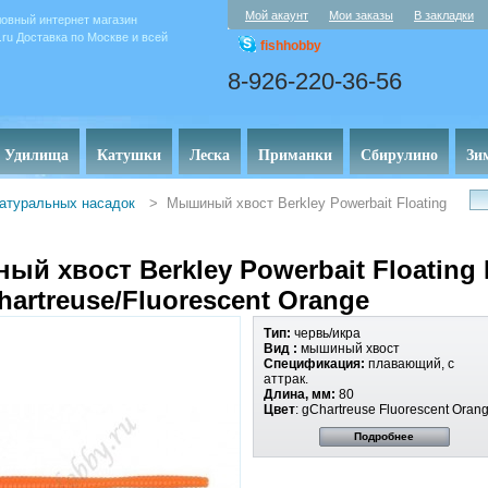
Мой акаунт
Мои заказы
В закладки
овный интернет магазин
y.ru Доставка по Москве и всей
fishhobby
8-926-220-36-56
Удилища
Катушки
Леска
Приманки
Сбирулино
Зи
атуральных насадок
>
Мышиный хвост Berkley Powerbait Floating
й хвост Berkley Powerbait Floating 
 Chartreuse/Fluorescent Orange
Тип:
червь/икра
Вид :
мышиный хвост
Спецификация:
плавающий, с
аттрак.
Длина, мм:
80
Цвет
: gChartreuse Fluorescent Oran
Подробнее