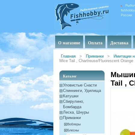
Рыбол
fishhobb
России
О магазине
Оплата
Доставка
Главная
>
Приманки
>
Имитации н
Mice Tail , Chartreuse/Fluorescent Orange
Мышины
Каталог
Tail ,
Уловистые Снасти
Спиннинги, Удилища
Катушки
Сбирулино,
Бомбарда
Леска, Шнуры
Приманки
Воблеры
Блесны