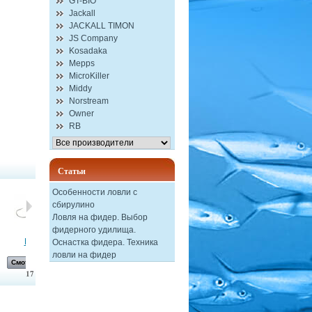
GT-BIO
Jackall
JACKALL TIMON
JS Company
Kosadaka
Mepps
MicroKiller
Middy
Norstream
Owner
RB
Статьи
Особенности ловли с
сбирулино
Ловля на фидер. Выбор
фидерного удилища.
Блесна...
Естественная...
Сбирулино -...
Воблер...
Оснастка фидера. Техника
ловли на фидер
Смотреть
Смотреть
Смотреть
Смотреть
17