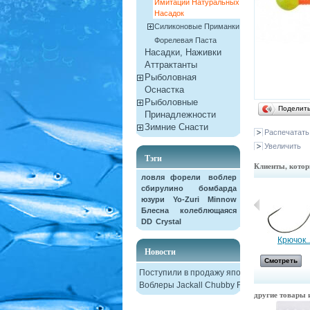
Имитации Натуральных
Насадок
Силиконовые Приманки
Форелевая Паста
Насадки, Наживки
Aттрактанты
Рыболовная
Оснастка
Рыболовные
Поделит
Принадлежности
Зимние Снасти
Распечатать
Увеличить
Тэги
Клиенты, котор
ловля форели
воблер
сбирулино
бомбарда
юзури
Yo-Zuri
Minnow
Блесна колеблющаяся
DD
Crystal
Набор...
Крючок..
Новости
Смотреть
Смотреть
Поступили в продажу японские
Воблеры Jackall Chubby F38
другие товары и