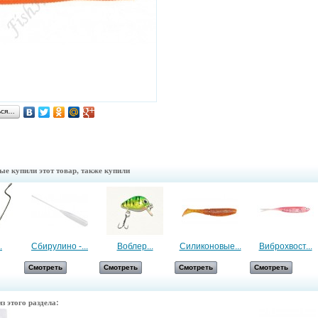
ься…
ые купили этот товар, также купили
.
Сбирулино -...
Воблер...
Силиконовые...
Виброхвост...
Смотреть
Смотреть
Смотреть
Смотреть
з этого раздела: