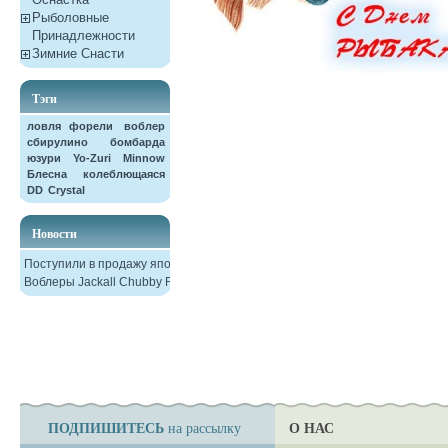
Рыболовные
Принадлежности
Зимние Снасти
Тэги
ловля форели
воблер
сбирулино
бомбарда
юзури
Yo-Zuri
Minnow
Блесна колеблющаяся
DD
Crystal
Новости
Поступили в продажу японские
Воблеры Jackall Chubby F38
ПОДПИШИТЕСЬ
О НАС
на рассылку