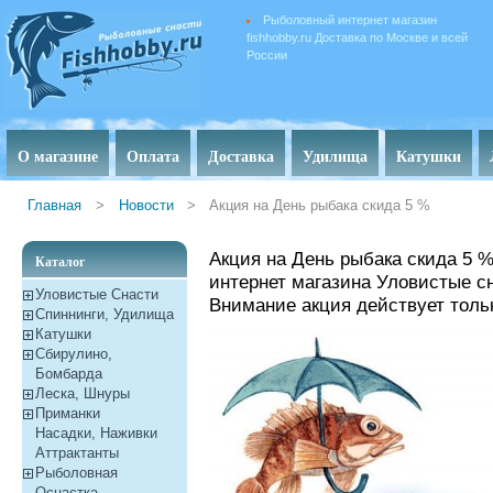
Рыболовный интернет магазин
fishhobby.ru Доставка по Москве и всей
России
О магазине
Оплата
Доставка
Удилища
Катушки
Главная
>
Новости
>
Акция на День рыбака скида 5 %
Акция на День рыбака скида 5 
Каталог
интернет магазина Уловистые с
Уловистые Снасти
Внимание акция действует толь
Спиннинги, Удилища
Катушки
Сбирулино,
Бомбарда
Леска, Шнуры
Приманки
Насадки, Наживки
Aттрактанты
Рыболовная
Оснастка