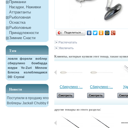
Приманки
Насадки, Наживки
Aттрактанты
Рыболовная
Оснастка
Рыболовные
Принадлежности
Поделиться…
Зимние Снасти
Распечатать
Увеличить
Тэги
Клиенты, которые купили этот товар, также купи
ловля форели
воблер
сбирулино
бомбарда
юзури
Yo-Zuri
Minnow
Блесна колеблющаяся
DD
Crystal
Шарик-буфер...
Сбирулино -...
Сбирулино -...
Уд
Новости
Смотреть
Смотреть
Смотреть
Смотр
Поступили в продажу японские
Воблеры Jackall Chubby F38
другие товары из этого раздела: