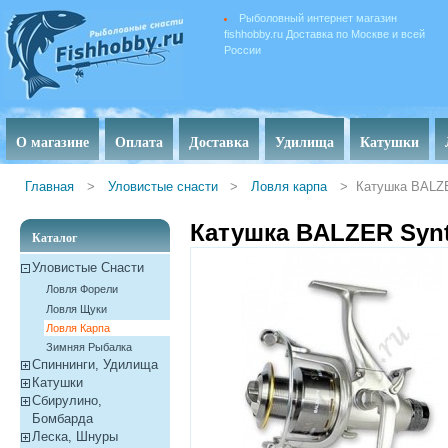
Рыболовный интернет магазин
fishhobby.ru Доставка по Москве и всей
России
О магазине
Оплата
Доставка
Удилища
Катушки
Главная
>
Уловистые снасти
>
Ловля карпа
>
Катушка BALZE
Катушка BALZER Synt
Каталог
Уловистые Снасти
Ловля Форели
Ловля Щуки
Ловля Карпа
Зимняя Рыбалка
Спиннинги, Удилища
Катушки
Сбирулино,
Бомбарда
Леска, Шнуры