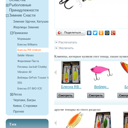
Рыболовные
Принадлежности
Зимние Снасти
Зимние Удочки, Катушки
Жерлицы Зимние
Поделиться…
Приманки
Мормышки
Распечатать
Блесны Williams
Увеличить
Блесны RB Unikum
Sebile Vibrato
Клиенты, которые купили этот товар, также купи
Форелевая Паста
Ратлины Jackall Chubby
Vibration 40
Воблеры GrFish Trouter VIB
55S
Блесна...
Блесна RB...
Воблер...
Бл
Блесны GT-BIO ICE
Леска
Смотреть
Смотреть
Смотреть
Смотр
Черпаки, Багры
Кивки, Сторожки
другие товары из этого раздела:
Прочее
Тэги