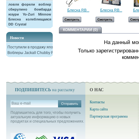
ловля форели
воблер
сбирулино
бомбарда
Блесна RB...
Блесна RB...
Бле
юзури
Yo-Zuri
Minnow
Блесна колеблющаяся
Смотреть
Смотреть
Смот
DD
Crystal
КОММЕНТАРИИ (0)
Новости
На данный мо
Поступили в продажу японские
Только зарегистрирован
Воблеры Jackall Chubby F38
коммен
ПОДПИШИТЕСЬ
О НАС
на рассылку
Контакты
Отправить
Карта сайта
Подпишитесь для того, чтобы получить
Партнерская программа
актуальную информацию о новых
продуктах и специальных предложениях.