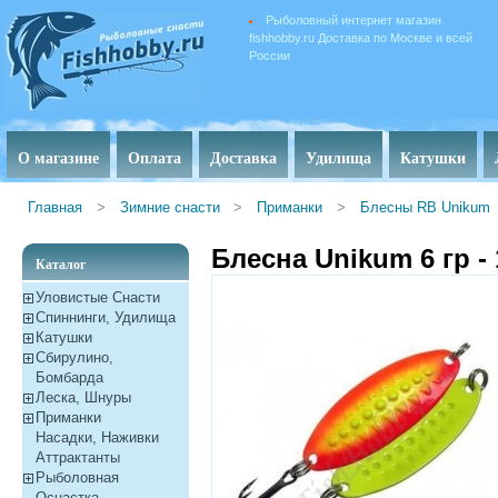
Рыболовный интернет магазин
fishhobby.ru Доставка по Москве и всей
России
О магазине
Оплата
Доставка
Удилища
Катушки
Главная
>
Зимние снасти
>
Приманки
>
Блесны RB Unikum
Блесна Unikum 6 гр - 
Каталог
Уловистые Снасти
Спиннинги, Удилища
Катушки
Сбирулино,
Бомбарда
Леска, Шнуры
Приманки
Насадки, Наживки
Aттрактанты
Рыболовная
Оснастка